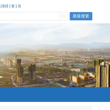
|
|
无障碍
繁
简
高级搜索