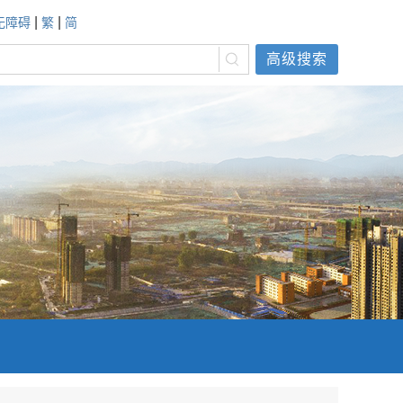
|
|
无障碍
繁
简
高级搜索