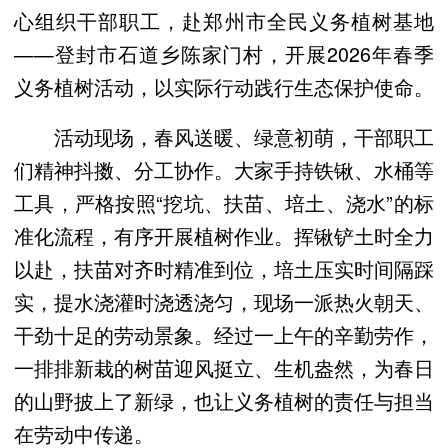
心组织干部职工，赴郑州市全民义务植树基地
——登封市石道乡陈家门村，开展2026年春季
义务植树活动，以实际行动践行生态保护使命。
活动现场，春风送暖、绿意初萌，干部职工
们精神抖擞、分工协作。大家手持铁锹、水桶等
工具，严格按照“挖坑、扶苗、培土、浇水”的标
准化流程，有序开展植树作业。挥锹铲土时全力
以赴，扶苗对齐时精准到位，培土压实时间隔踩
实，提水浇灌时浇透浇匀，现场一派热火朝天、
干劲十足的劳动景象。经过一上午的辛勤劳作，
一排排新栽的树苗迎风挺立、生机盎然，为春日
的山野披上了新绿，也让义务植树的责任与担当
在劳动中传递。