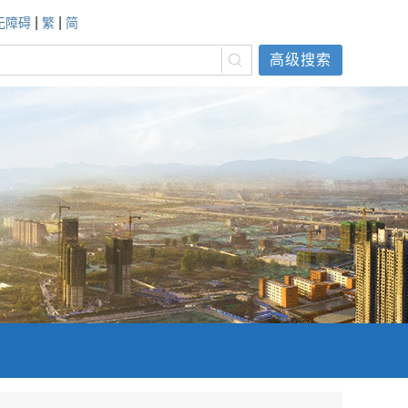
|
|
无障碍
繁
简
高级搜索