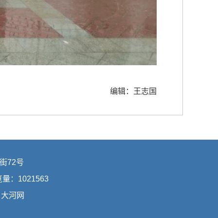
编辑：王志国
街72号
浏览量：
1021563
：
大河网