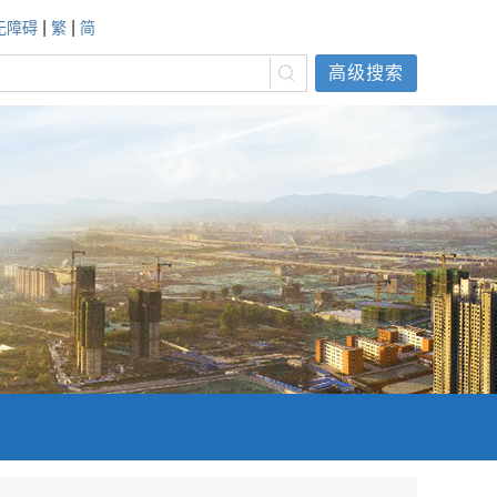
|
|
无障碍
繁
简
高级搜索