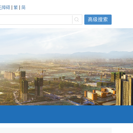
|
|
无障碍
繁
简
高级搜索