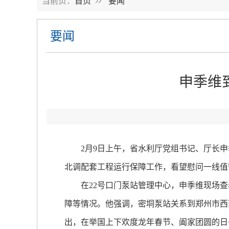
当前页：
首页
要闻
要闻
申季维
2月9日上午，省水利厅党组书记、厅长申季
北调配套工程运行保障工作，看望慰问一线值
在22号口门泵站管理中心，申季维现场查
障等情况。他强调，密垌泵站关系到郑州市西
出，在举国上下欢度龙年春节、阖家团圆的日