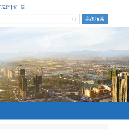
|
|
无障碍
繁
简
高级搜索