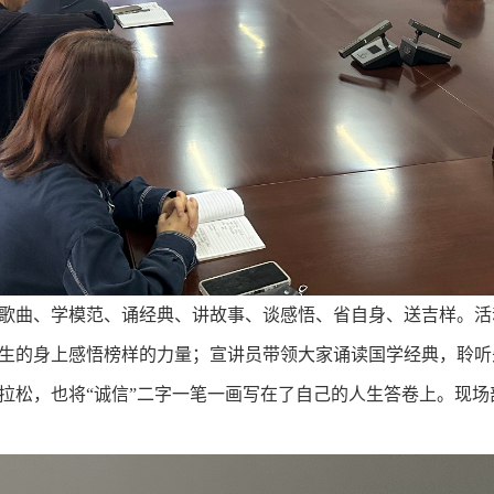
曲、学模范、诵经典、讲故事、谈感悟、省自身、送吉样。活
老先生的身上感悟榜样的力量；宣讲员带领大家诵读国学经典，聆
马拉松，也将“诚信”二字一笔一画写在了自己的人生答卷上。现