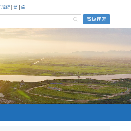
|
|
无障碍
繁
简
高级搜索