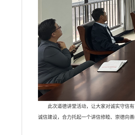
此次道德讲堂活动，让大家对诚实守信有了
诚信建设，合力托起一个讲信修睦、崇德向善