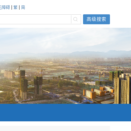
|
|
无障碍
繁
简
高级搜索