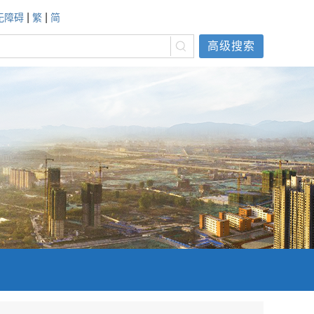
|
|
无障碍
繁
简
高级搜索