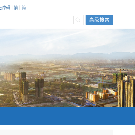
|
|
无障碍
繁
简
高级搜索