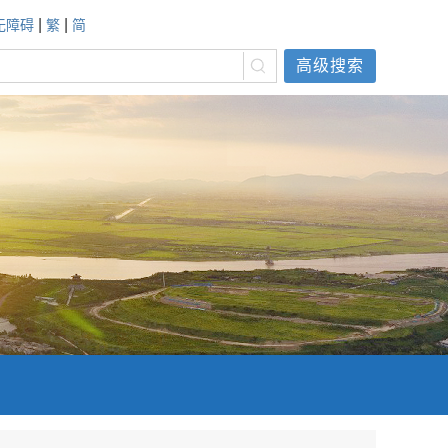
|
|
无障碍
繁
简
高级搜索