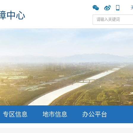
障中心
专区信息
地市信息
办公平台