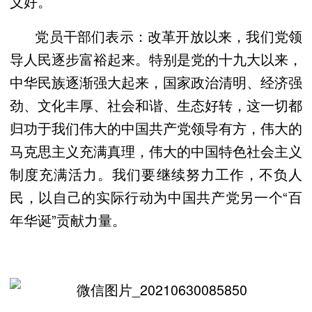
义好。
党员干部们表示：改革开放以来，我们党领
导人民逐步富裕起来。特别是党的十九大以来，
中华民族逐渐强大起来，国家政治清明、经济强
劲、文化丰厚、社会和谐、生态好转，这一切都
归功于我们伟大的中国共产党领导有方，伟大的
马克思主义充满真理，伟大的中国特色社会主义
制度充满活力。我们要继续努力工作，不负人
民，以自己的实际行动为中国共产党另一个“百
年华诞”贡献力量。