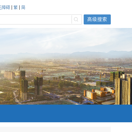
|
|
无障碍
繁
简
高级搜索