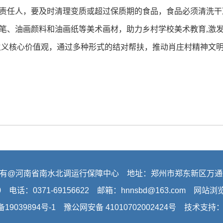
责任人，要及时清理变质或超过保质期的食品，食品必须清洗干
笔、油画颜料和油画纸等美术画材，助力乡村学校美术教育,激
义核心价值观，通过多种形式的结对帮扶，推动肖庄村精神文明
有@河南省南水北调运行保障中心 地址：郑州市郑东新区万通
0 电话：0371-69156622 邮箱：hnnsbd@163.com 网站
备19039894号-1
豫公网安备 41010702002424号 技术支持