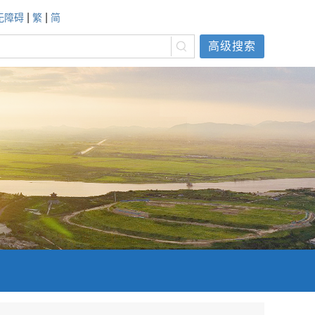
|
|
无障碍
繁
简
高级搜索