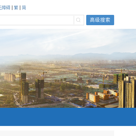
|
|
无障碍
繁
简
高级搜索