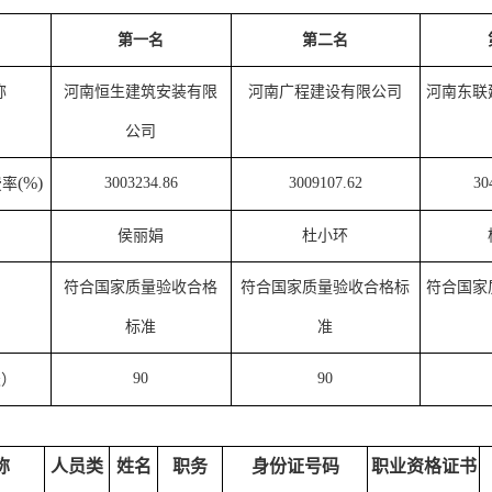
第一名
第二名
称
河南恒生建筑安装有限
河南广程建设有限公司
河南东联
公司
(%)
3003234.86
3009107.62
30
费率
侯丽娟
杜小环
符合国家质量验收合格
符合国家质量验收合格标
符合国家
标准
准
90
90
天）
称
人员类
姓名
职务
身份证号码
职业资格证书