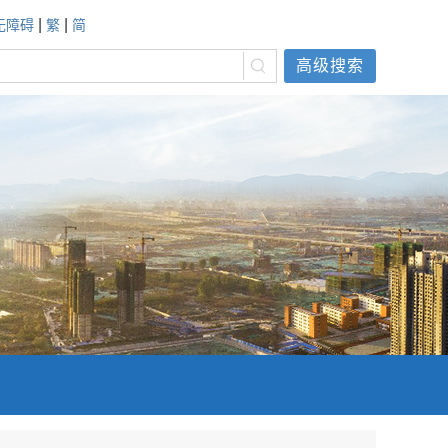
|
|
无障碍
繁
简
高级搜索