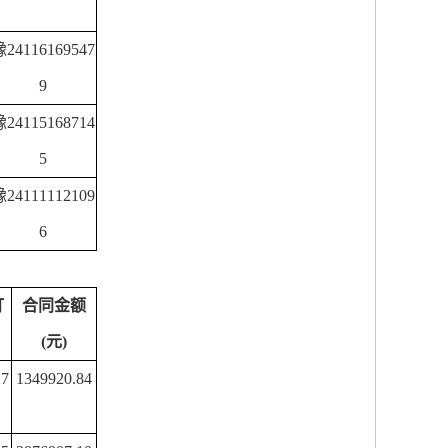
豫
24116169547
9
豫
24115168714
5
豫
24111112109
6
订
合同金额
(
元
)
27
1349920.84