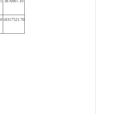
05
3876907.10
10
18317521.70