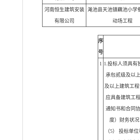
河南恒生建筑安装
渑池县天池镇藕池小学
有限公司
动场工程
序
号
1
1.
投标人须具有
承包贰级及以
及以上建筑工程
应具备建筑工
通知书和合同
度）财务状况
（
5
） 投标单