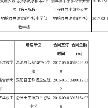
双庙乡城南小学教学楼等
4
个
清丰县中小学校舍安全
2016-12-
项目第三标段
工程领导小组办公室
桐柏县思源实验学校中学部
桐柏县思源实验学校
2017-02-
教学楼
建设单位
合同签订
合同金额
时间
(
元
)
新建教学
渑池县仰韶镇中心学
2017-05-0
6563226.33
校
8
综合病房
濮阳县王称堌卫生院
2016-01-1
3490112.83
目
2
学建设工
滑县王庄镇第三初级
2016-09-0
3915164.02
中学
6