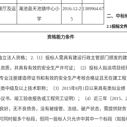
餐厅及运
渑池县天池镇中心小
2016-12-2
1389964.67
二、中标
学
5
2.1
招标文
资格能力条件
独立法人资格；
2.
（
1
）投标人需具有建设行政主管部门颁发的建
上资质，并具有有效的安全生产许可证；（
2
）投标人拟派项目经
专业注册建造师证书和有效的安全生产考核合格证且无在建工程
程类中级及以上技术职称；（
3
）
2015
年
8
月
1
日以来具有类似业绩
协议书、竣工验收报告或工程完工证明）；（
4
）近三年（
2015
、
良好，无不良债务，没有被接管、冻结、破产状态，需提供财务
位可同时报多个标段，但同一投标人只允许中其中一个标段（如投