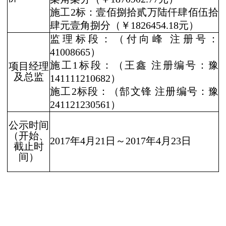
施工
2
标：壹佰捌拾贰万陆仟肆佰伍拾
肆元壹角捌分（￥
1826454.18
元）
监理标段：（付向峰
注册号：
41008665
）
施工
1
标段：（王鑫
注册编号：豫
项目经理
及总监
141111210682
）
施工
2
标段：（郜文锋
注册编号：豫
241121230561
）
公示时间
（开始、
2017
年
4
月
21
日～
2017
年
4
月
23
日
截止时
间）