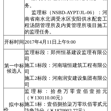
务。
监理标（
NSBD-AYPT/JL-06
）：河
南省南水北调受水区安阳供水配套工
程汤阴管理所及内黄管理所项目施工
的监理任务。
开标时间
2017
年
4
月
11
日上午
9:00
监理标段：郑州恒基建设监理有限公
司
施工
1
标段：河南瑞恒建筑工程有限公
第一中标
候选人
司
施工
2
标段：河南润安建设集团有限公
司
监理标：拾叁万零壹佰壹拾元
（￥
130110.00
元）
施工
1
标：壹佰捌拾柒万零玖佰零贰元
拟中标
价
柒角柒分（￥
1870902.77
元）