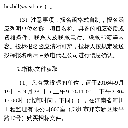
hczbdl@yeah.net
）。
（
3
）注意事项：报名函格式自制，报名函
应列明单位名称、项目名称、具备的相应资质或
资格条件、联系人及联系电话、联系邮箱等内
容。投标报名函应清晰可辨，投标人按规定发送
投标报名函后应致电代理公司进行信息确认。
5.2
招标文件获取
（
1
）凡有意投标的单位，请于
2016
年
9
月
19
日～
9
月
23
日（上午
9:00-11:00
，下午
2:30-
17:00
时（北京时间，下同）），在河南省河川
工程监理有限公司
606
室（郑州市郑东新区康平
路
16
号）购买招标文件。