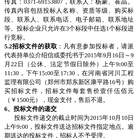
传真：
0371-69153807
，联系人：杨豪、崔晶。
传真内容包括投标人名称、资质等级、购买标
段、联系人、联系电话、电子邮箱、联系地址
等。
投标企业只允许在
3
个标段中任选
1
个标段进
行竞标。
5.2
招标文件的获取
：凡有意参加投标者，请派
代表持单位介绍信或委托书于
2015
年
9
月
16
日～
9
月
22
日（公休、法定节假日除外）上午
9
:
00
至
11
:
30
，下午
15
:
00
至
17
:
30
，在河南省河川工程
监理有限公司（郑州市郑东新区康平路
16
号）购
买招标文件，招标文件每套售价壹仟伍佰元
（￥
1500
元），现金支付，售后不退。
6
、投标文件的递交
投标文件递交的截止时间为
2015
年
10
月
10
日
上午
9
:
00
，投标文件送达招标文件指定地点。逾
期送达的投标文件，招标人不予受理。