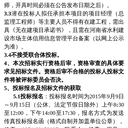
师，开具时间必须在公告发布日期之后）。
3.3
潜在投标人拟任承担本项目的项目经理（总
监理工程师）等主要人员不得有在建工程，需出
具《无在建项目承诺书》，且需在河南省水利建
设市场主体信用信息管理平台备案（以网上公示
为准）。
3.4
不接受联合体投标。
4
、本次招标实行资格后审，资格审查的具体要
求见招标文件。资格后审不合格的投标人投标文
件将被评标委员会否决。
5
、投标报名及招标文件的获取
5.1
投标报名
：投标报名时间为
2015
年
9
月
9
日
～
9
月
15
日（公休、法定节假日除外）上午
8
:
30
至
12
:
00
，下午
14
:
00
至
17
:
30
，报名方式为发送
传真投标报名函（格式自制并加盖单位公章），