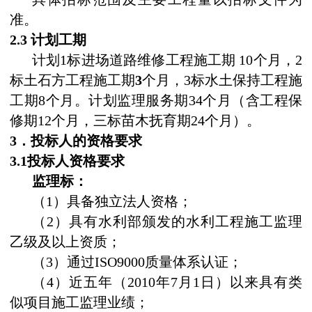
准。
2.3
计划工期
计划
1
标进场道路维修工程施工期
10
个月，
2
标土石方工程施工期
3
个月，
3
标水土保持工程施
工期
8
个月。计划监理服务期
34
个月（含工程保
修期
12
个月，三标苗木抚育期
24
个月）。
3
．投标人的资格要求
3.1
投标人资格要求
监理标：
（
1
）具备独立法人资格；
（
2
）具有水利部颁发的水利工程施工监理
乙级及以上资质；
（
3
）通过
ISO9000
质量体系认证；
（
4
）近五年（
2010
年
7
月
1
日）以来具有
类
似项目施工监理
业绩；