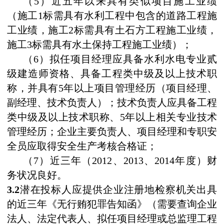
（
5
）近五年以来具
有
类似项目
施工业
绩
（施工
1
标需具有水利工程中包含的道路工程施
工业绩，施工
2
标需具有土石方工程施工业绩，
施工
3
标需具有水土保持工程施工业绩）；
（
6
）拟任项目经理应具备水利水电专业贰
级建造师资格、具备工程类中级及以上技术职
称，并具有
5
年以上项目管理经历（项目经理、
副经理、技术负责人）；技术负责人应具备工程
类中级及以上技术职称、
5
年以上相关专业技术
管理经历；企业主要负责人、项目经理和专职安
全员应取得安全生产考核合格证；
（
7
）近三年（
2012
、
2013
、
2014
年度）财
务状况良好。
3.2
潜在投标人应提供企业注册地检察机关出具
的近三年《无行贿犯罪告知函》（需要查询企业
法人、法定代表人、拟任项目经理或总监理工程