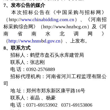
7
、发布公告的媒介
本次招标公告在《中国采购与招标网》
（
http://
www.ch
i
nabidding.com.cn
）、《河南招
标采购综合网》（
http://www.hnzbcg.cn
）及《河
南省南水北调网》
（
http://www.hnns
b
d.gov.cn
）、上发布。
8
、联系方式
招标人：鹤壁市盘石头水库建管局
联系人：张志刚
电 话：
0392-2576889
招标代理机构：河南省河川工程监理有限公
司
地 址：郑州市郑东新区康平路
16
号
联系人：崔晶 、杨豪
电 话：
0371-69153902
0371-69153806