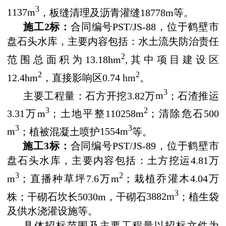
3
1137m
，板缝清理及沥青灌缝
18778m
等。
施工
2
标：
合同编号
PST/JS-88
，位于鹤壁市
盘石头水库，主要内容包括：水土流失防治责任
2
范围总面积为
13.18hm
,
其中项目建设区
2
2
12.4hm
，直接影响区
0.74
hm
。
3
主要工程量：石方开挖
3.82
万
m
；石渣推运
3
2
3.31
万
m
；土地平整
110258m
；清除危石
500
3
3
m
；
植被混凝土喷护
1554m
等。
施工
3
标：
合同编号
PST/JS-89
，位于鹤壁市
盘石头水库，主要内容包括：土方挖运
4.81
万
3
2
m
；直播种草坪
7.6
万
m
；栽植乔灌木
4.04
万
3
株；干砌石坎长
5030m
，干砌石
3882m
；植生袋
及供水浇灌设施等。
具体招标范围及主要工程量以招标文件为