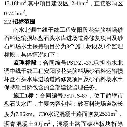
2
2
13.18hm
,
其
中项目建设区
12.4hm
，直接影响区
2
0.74
hm
。
2.2
招标范围
南水北调中线干线工程安阳段花尖脑料场砂
石料运输损坏盘石头水库进场道路修复项目及砂
石料场水土保持项目分为
3
个施工标段及
1
个监理
标段，具体情况如下：
监理标段：
合同编号
PST/ZJ-37,
承担南水北
调中线干线工程安阳段花尖脑料场砂石料运输损
坏盘石头水库进场道路修复项目及
砂石料场
水土
保持项目所包含的全部建设监理任务。
施工
1
标：
合同编号
PST/JS-87
，位于鹤壁市
盘石头水库，主要内容包括：砂石料进场道路长
2
度为
7.86km
。
C30
水泥混凝土路面恢复
2531m
，
2
沥青混凝土
9
万
m
，混凝土路面破碎板块拆除