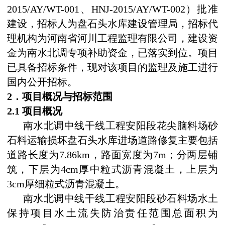
2015/AY/WT-001
、
HNJ-2015/AY/WT-002
）批准
建设，招标人为盘石头水库建设管理局，招标代
理机构为河南省河川工程监理有限公司，建设资
金为南水北调专项补助资金，已落实到位。项目
已具备招标条件，现对该项目的监理及施工进行
国内公开招标。
2
．项目概况与招标范围
2.1
项目概况
南水北调中线干线工程安阳段花尖脑料场砂
石料运输损坏盘石头水库进场道路修复主要包括
道路长度为
7.86km
，路面宽度为
7m
；分两层铺
筑，下层为
4cm
厚中粒式沥青混凝土，上层为
3cm
厚细粒式沥青混凝土。
南水北调中线干线工程安阳段砂石料场水土
保持项目水土流失防治责任范围总面积为