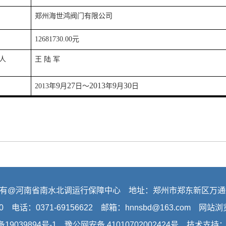
郑州海世鸿阀门有限公司
12681730.00
元
人
王 陆 军
9
27
2013
9
30
2013
年
月
日
～
年
月
日
有@河南省南水北调运行保障中心 地址：郑州市郑东新区万通
0 电话：0371-69156622 邮箱：hnnsbd@163.com 网站
备19039894号-1
豫公网安备 41010702002424号 技术支持