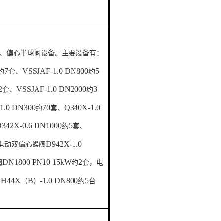
、偏心半球阀设备。主要设备有：
7
VSSJAF-1.0 DN800
5
约
套、
约
2
VSSJAF-1.0 DN2000
3
套、
约
1.0 DN300
70
Q340X-1.0
约
套、
D342X-0.6 DN1000
5
约
套、
D942X-1.0
电动双偏心蝶阀
DN1800 PN10 15kW
2
阀
约
套，电
H44X
B
-1.0 DN800
5
（
）
约
台