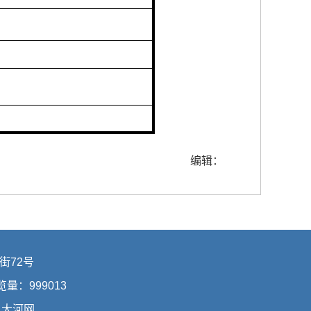
编辑：
街72号
浏览量：
999013
：
大河网