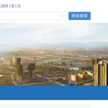
|
|
无障碍
繁
简
高级搜索