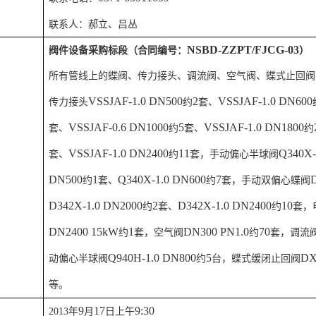
联系人：郝立、吕丛
NSBD-ZZPT/FJCG-03
阀件设备采购标段（合同编号：
）
所有管线上的蝶阀、传力接头、调流阀、空气阀、蝶式止回阀
VSSJAF-1.0 DN500
2
VSSJAF-1.0 DN600
传力接头
约
套、
VSSJAF-0.6 DN1000
5
VSSJAF-1.0 DN1800
套、
约
套、
约
VSSJAF-1.0 DN2400
11
Q340X-
套、
约
套，手动偏心半球阀
DN500
1
Q340X-1.0 DN600
7
约
套、
约
套，手动双偏心蝶阀
D342X-1.0 DN2000
2
D342X-1.0 DN2400
10
约
套、
约
套，
DN2400 15kW
1
DN300 PN1.0
70
约
套，空气阀
约
套，调流
Q940H-1.0 DN800
5
DX
动偏心半球阀
约
台，蝶式缓闭止回阀
等。
9
17
9:30
2013
年
月
日上午