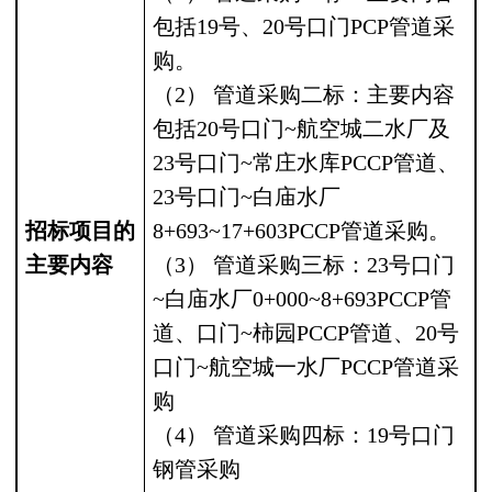
包括
19
号、
20
号口门
PCP
管道采
购
。
（
2
）
管道采购二标：主要内容
包括
20
号口门
~
航空城二水厂及
23
号口门
~
常庄水库
PCCP
管道、
23
号口门
~
白庙水厂
招标项目的
8+693~17+603PCCP
管道采购。
主要内容
（
3
）
管道采购三标：
23
号口门
~
白庙水厂
0+000~8+693PCCP
管
道、口门
~
柿园
PCCP
管道、
20
号
口门
~
航空城一水厂
PCCP
管道采
购
（
4
）
管道采购四标：
19
号口门
钢管采购