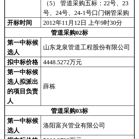
（
5
）
管道采购五标：
22
号、
23
号、
24
号、
24-1
号口门钢管采购
开标时间
2012
年
11
月
12
日
上午
9
时
30
分
管道采购
02
标
第一中标候
山东龙泉管道工程股份有限公司
选人
拟中标价格
4448.5272
万元
第一中标候
选人拟派出
薛栋
的项目负责
人
管道采购
03
标
第一中标候
洛阳富兴管业有限公司
选人