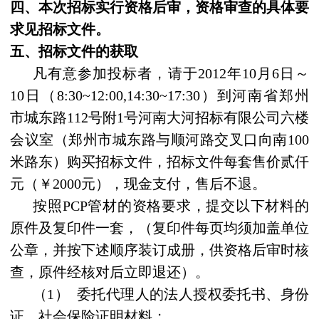
四、本次招标实行资格后审，资格审查的具体要
求见招标文件。
五、招标文件的获取
凡有意参加投标者，请于
2012
年
10
月
6
日
～
10
日（
8:30~12:00,14:30~17:30
）到河南省郑州
市城东路
112
号附
1
号河南大河招标有限公司六楼
会议室（郑州市城东路与顺河路交叉口向南
100
米
路东）购买招标文件，招标文件每套售价贰仟
元（￥
2000
元），现金支付，售后不退。
按照
PCP
管材的资格要求，提交以下材料的
原件及复印件一套，（复印件每页均须加盖单位
公章，并按下述顺序装订成册，供资格后审时核
查，原件经核对后立即退还）。
（
1
）
委托代理人的法人授权委托书、身份
证、社会保险证明材料；