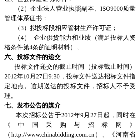
（
2
）企业法人营业执照副本、
ISO9000
质量
管理体系证书；
（
3
）
拟投标段相应管材生产许可证；
（
4
）
企业供货能力和业绩（满足投标人资
格条件第
4
条的证明材料）。
六、投标文件的递交
投标文件递交的截止时间（投标截止时间）
2012
年
10
月
27
日
9:30
，投标文件送达招标文件指
定地点。逾期送达的投标文件，招标人不予受
理。
七、发布公告的媒介
本次招标公告于
2012
年
9
月
27
日起
，同时在
《中国采购与招标网》
（
http://
www.chinabidding.com.cn
）、《河南省