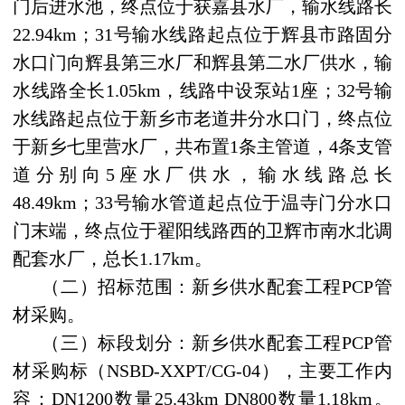
门后进水池，终点位于获嘉县水厂，输水线路长
22.94km
；
31
号输水线路起点位于辉县市路固分
水口门向辉县第三水厂和辉县第二水厂供水，输
水线路全长
1.05km
，线路中设泵站
1
座；
32
号输
水线路起点位于新乡市老道井分水口门，终点位
于新乡七里营水厂，共布置
1
条主管道，
4
条支管
道分别向
5
座水厂供水，输水线路总长
48.49km
；
33
号输水管道起点位于温寺门分水口
门末端，终点位于翟阳线路西的卫辉市南水北调
配套水厂，总长
1.17km
。
（二）招标范围：新乡供水配套工程
PCP
管
材采购。
（三）标段划分：新乡供水配套工程
PCP
管
材采购标（
NSBD-XXPT/CG-04
），主要工作内
容：
DN1200
数量
25.43km DN800
数量
1.18km
。