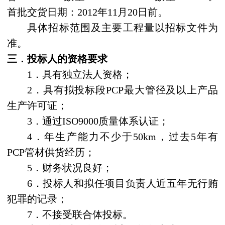
首批交货日期：
2012
年
11
月
20
日前
。
具体招标范围及主要工程量以招标文件为
准。
三．投标人的资格要求
1
．具有独立法人资格；
2
．具有拟投标段
PCP
最大管径及以上产品
生产许可证；
3
．通过
ISO9000
质量体系认证；
4
．年生产能力不少于
50km
，过去
5
年有
PCP
管材供货经历；
5
．财务状况良好；
6
．投标人和拟任项目负责人近五年无行贿
犯罪的记录；
7
．不接受联合体投标。