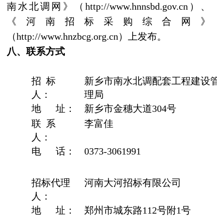
南水北调网》（
http://www.hnnsbd.gov.cn
）、
《河南招标采购综合网》
（
http://www.hnzbcg.org.cn
）上发布。
八、联系方式
招
标
新乡市南水北调配套工程建设
人：
理局
地
址：
新乡市金穗大道
304
号
联
系
李富佳
人：
电
话：
0373-3061991
招标代理
河南大河招标有限公司
人：
地
址：
郑州市城东路
112
号附
1
号