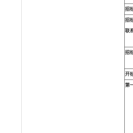
招
招
联
招
开
第