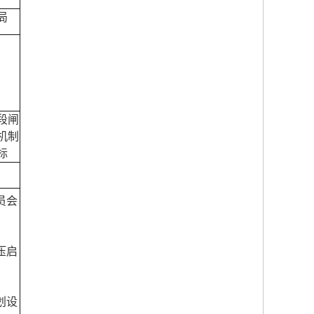
局
段闸
机制
标
委员会
液压启
规划设