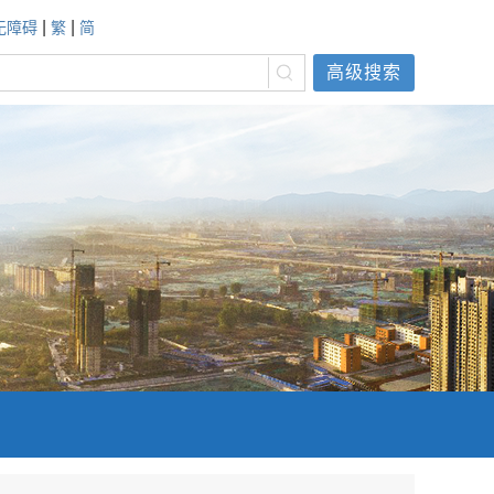
|
|
无障碍
繁
简
高级搜索