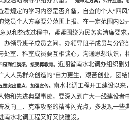
实践活动领导小组办公室。
二是审定方案，公开监督。
查看规定的学习内容是否齐备，自查的个人“四风
的党员个人方案要分范围上报、在一定范围内公
意见和整改过程中，紧紧围绕为民务实清廉要求，
。办领导班子成员之间，办领导班子成员与分管
与处室、科室成员要互相谈心，沟通思想认识，
近期省南水北调办组织
副
四是到红旗渠，接受再教育。
广大人民群众创造的
“
自力更生，艰苦创业，团结
南水北调工程开工建设以来
五是突出重点，加强宣传。
人物和先进典型事迹，要深入到广大一线建设者
奋发向上、克难攻坚的精神闪光点，多发现一些
进南水北调工程又好又快建设。