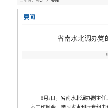
当前页：
首页
要闻
要闻
省南水北调办党
8
月
日
，省南水北调办副主任
2
室工作例会，学习省水利厅党组书