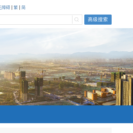
|
|
无障碍
繁
简
高级搜索