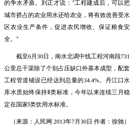
的争水矛盾。刘正才说：
工程建成后，可以把
“
城市挤占的农业用水还给农业，将有效改善受水
区农业生产条件，促进农民增收、保证粮食安
全。
”
截至
6
月
30
日，南水北调中线工程河南段
731
公里总干渠除了个别占压缺口外基本成型，配套
工程管道铺设已经达到总量的
34.4%
。丹江口水
库水质始终保持
类标准，今年以来连续三月稳
Ⅱ
定在国家
类饮用水标准。
Ⅰ
（来源：人民网
2013
年
7
月
30
日 作者：徐驰）