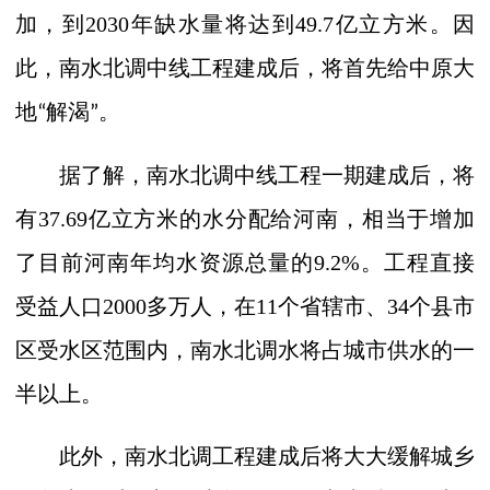
加，到
2030
年缺水量将达到
49.7
亿立方米。因
此，南水北调中线工程建成后，将首先给中原大
地
解渴
。
“
”
据了解，南水北调中线工程一期建成后，将
有
37.69
亿立方米的水分配给河南，相当于增加
了目前河南年均水资源总量的
9.2%
。工程直接
受益人口
2000
多万人，在
11
个省辖市、
34
个县市
区受水区范围内，南水北调水将占城市供水的一
半以上。
此外，南水北调工程建成后将大大缓解城乡