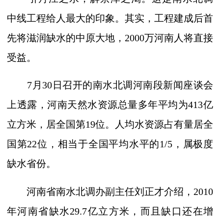
中线工程给人最大的印象。其实，工程建成后首
先将滋润缺水的中原大地，
2000
万河南人将直接
受益。
7
月
30
日召开的南水北调河南段新闻座谈会
上透露，河南天然水资源总量多年平均为
413
亿
立方米，居全国第
19
位。人均水资源占有量居全
国第
22
位，相当于全国平均水平的
1/5
，属极度
缺水省份。
河南省南水北调办副主任刘正才介绍，
2010
年河南省缺水
29.7
亿立方米，而且缺口还在增