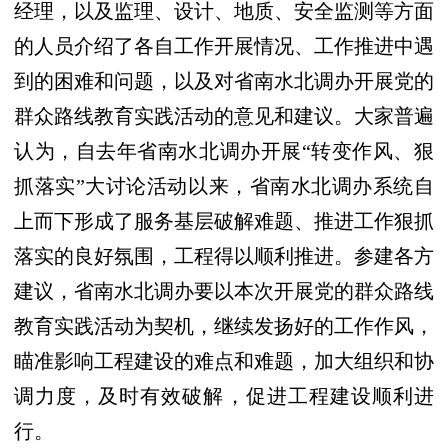
经理，以及监理、设计、地质、安全监测等方面
的人员介绍了各自工作开展情况、工作推进中遇
到的困难和问题，以及对省南水北调办开展党的
群众路线教育实践活动的意见和建议。大家普遍
认为，自去年省南水北调办开展“转变作风、狠
抓落实”大讨论活动以来，省南水北调办系统自
上而下形成了服务基层破解难题、推进工作狠抓
落实的良好氛围，工程得以顺利推进。参建各方
建议，省南水北调办要以本次开展党的群众路线
教育实践活动为契机，继续发扬好的工作作风，
瞄准影响工程建设的难点和难题，加大组织和协
调力度，及时有效破解，促进工程建设顺利进
行。