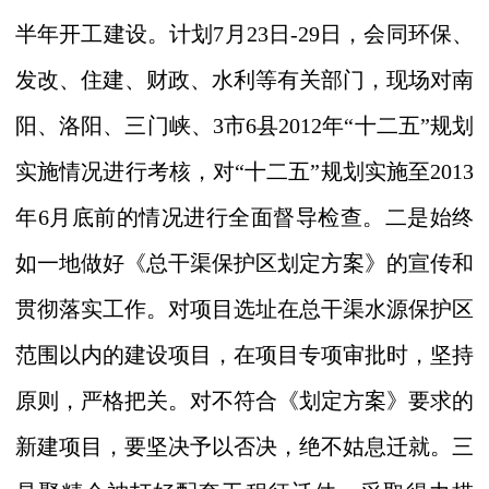
半年开工建设。计划
7
月
23
日
-29
日，会同环保、
发改、住建、财政、水利等有关部门，现场对南
阳、洛阳、三门峡、
3
市
6
县
2012
年
“
十二五
”
规划
实施情况进行考核，对
“
十二五
”
规划实施至
2013
年
6
月底前的情况进行全面督导检查。二是始终
如一地做好《总干渠保护区划定方案》的宣传和
贯彻落实工作。对项目选址在总干渠水源保护区
范围以内的建设项目，在项目专项审批时，坚持
原则，严格把关。对不符合《划定方案》要求的
新建项目，要坚决予以否决，绝不姑息迁就。三