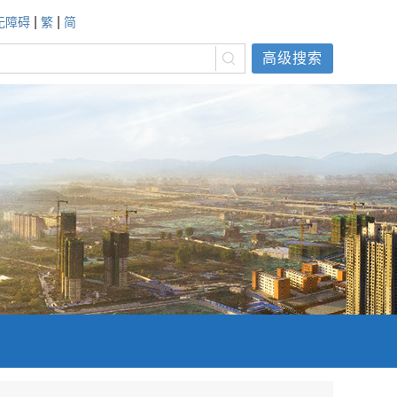
|
|
无障碍
繁
简
高级搜索