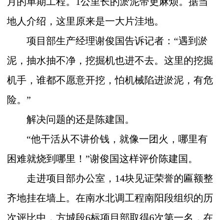
月的单期工程。
1
公里长的淤泥带更麻烦。据当
地人介绍，这里原来是一大片洼地。
项目部生产经理谢俊国告诉记者：“遇到淤
泥，抽水抽不净，挖掘机也进不去。这里的挖掘
机手，谁都不愿意开挖，怕机械陷进淤泥，有危
险。”
解决问题的还是陈建国。
“他干活从不讲价钱，就像一团火，哪里有
困难就烧到哪里！”谢俊国这样评价陈建国。
走进项目部办公室，
14
块见证荣誉的匾额整
齐地挂在墙上。在南水北调工程南阳段组织的历
次评比中，方城段
6
标项目部取得
6
次第一名，在