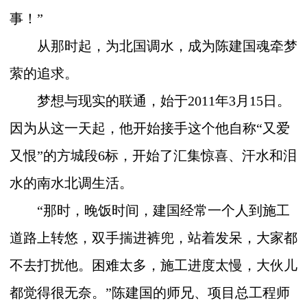
事！”
从那时起，为北国调水，成为陈建国魂牵梦
萦的追求。
梦想与现实的联通，始于
2011
年
3
月
15
日。
因为从这一天起，他开始接手这个他自称“又爱
又恨”的方城段
6
标，开始了汇集惊喜、汗水和泪
水的南水北调生活。
“那时，晚饭时间，建国经常一个人到施工
道路上转悠，双手揣进裤兜，站着发呆，大家都
不去打扰他。困难太多，施工进度太慢，大伙儿
都觉得很无奈。”陈建国的师兄、项目总工程师