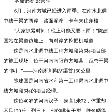
本报记者 彭景晖
6
月，河南方城已经进入雨季。在南水北调
中线干渠的两岸，路面泥泞，卡车来往穿梭。
“大家抓紧时间！晚上可能又要下雨！”陈建
国站在渠道边坡上，向对岸的挖掘机喊道。
这是南水北调中线工程方城段第
6
标项目部
的施工现场，位于河南南阳市方城县，距总干渠
的“阀门”——河南淅川陶岔渠首
160
公里。
陈建国是河南省水利第一工程局南水北调中
线方城段
6
标的项目经理。
这位
40
岁的河南汉子，身高
1
米
72
，体重却
不足
120
斤，烈日下，他的嘴角干裂，肤色晒得