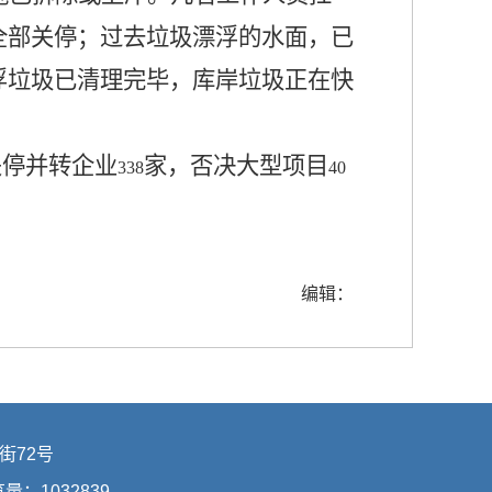
全部关停；过去垃圾漂浮的水面，已
浮垃圾已清理完毕，库岸垃圾正在快
关停并转企业
家，否决大型项目
338
40
编辑：
街72号
浏览量：
1032839