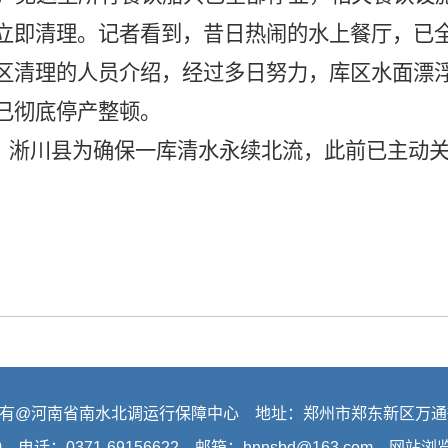
立即清理。记者看到，昔日热闹的水上餐厅，已
区清理的人员介绍，经过多日努力，库区水面漂
已彻底停产整顿。
，淅川县为确保一库清水永续北流，此前已主动
有@河南省南水北调运行保障中心 地址：郑州市郑东新区万通
0 电话：0371-69156622 邮箱：hnnsbd@163.com 网站