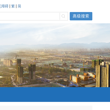
|
|
无障碍
繁
简
高级搜索