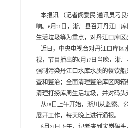
本报讯
（记者阙爱民
通讯员刁良
响。
月
日，淅川县召开丹江口库
6
21
生活垃圾等为重点，对丹江口库区
近日，中央电视台对丹江口库区
视，节目播出的
月
日当晚，淅川
6
17
强制污染丹江口水库水质的餐饮船
查和整治；全面清理整治库区网箱
清理打捞库周生活垃圾，并对码头
从
日上午开始，淅川从监察、
18
展开工作，每天晚上进行通报。
6
月
日下午，记者来到宋岗码头
21