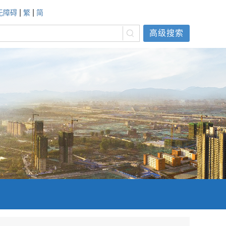
|
|
无障碍
繁
简
高级搜索