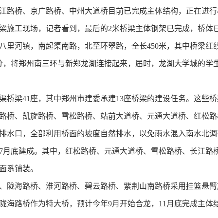
江路桥、京广路桥、中州大道桥目前已完成主体结构，正在进行
施工现场，记者看到，最后的2米桥梁主体钢架已完成，桥体
河镇，南起渠南路，北至环翠路，全长450米，其中桥梁红线宽
分，将郑州南三环与新郑龙湖连接起来，届时，龙湖大学城的学
梁41座，其中郑州市建委承建13座桥梁的建设任务。这些桥
路桥、凯旋路桥、雪松路桥、站前大道桥、元通大道桥、红松路
水口，全部利用桥面的坡度自然排水，以免雨水混入南水北调
7月底建成。其中，红松路桥、元通大道桥、雪松路桥、长江路
面系铺装。
陇海路桥、淮河路桥、碧云路桥、紫荆山南路桥采用挂篮悬臂
陇海路桥作为特大桥，预计今年9月开始合龙，11月底完成主体