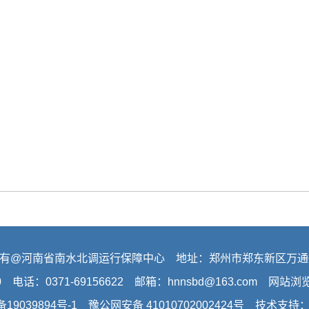
有@河南省南水北调运行保障中心 地址：郑州市郑东新区万通
0 电话：0371-69156622 邮箱：hnnsbd@163.com 网站
备19039894号-1
豫公网安备 41010702002424号 技术支持