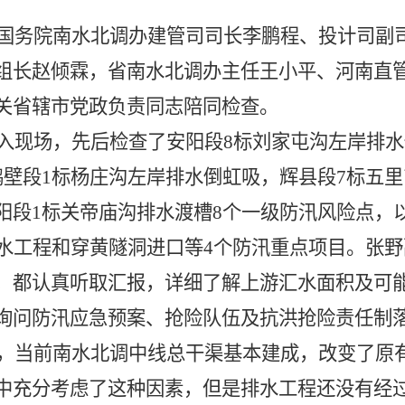
国务院南水北调办建管司司长李鹏程、投计司副
组长赵倾霖，省南水北调办主任王小平、河南直
关省辖市党政负责同志陪同检查。
入现场，先后检查了安阳段
8
标刘家屯沟左岸排水
鹤壁段
1
标杨庄沟左岸排水倒虹吸，辉县段
7
标五里
阳段
1
标关帝庙沟排水渡槽
8
个一级防汛风险点，
水工程和穿黄隧洞进口等
4
个防汛重点项目。张野
，都认真听取汇报，详细了解上游汇水面积及可
询问防汛应急预案、抢险队伍及抗洪抢险责任制
，当前南水北调中线总干渠基本建成，改变了原
中充分考虑了这种因素，但是排水工程还没有经