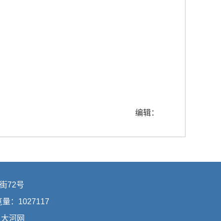
编辑：
街72号
浏览量：
1027117
：
大河网