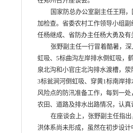
在郑州召开座谈会。
国家防总办公室副主任王翔，
加检查。省委农村工作领导小组副
任杨继成、省防办主任杨大勇及有
张野副主任一行冒着酷暑，深
虹吸、
5
标曲沟左岸排水倒虹吸，
泉北沟和小官庄北沟排水渡槽，荥
3
标瓮涧河倒虹吸、穿黄
1
标南岸排
风险点的防汛准备工作，每到一处
农田、道路及排水出路情况，认真
在座谈会上，张野副主任指出
洪体系尚未形成，虽然在初步设计