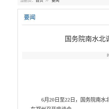
当前页：
首页
要闻
要闻
国务院南水北
6
月
20
日至
22
日，国务院南水