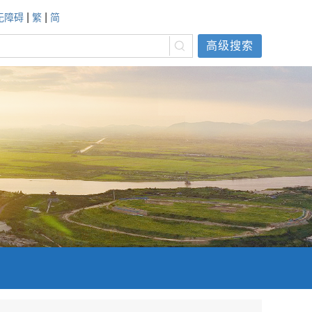
|
|
无障碍
繁
简
高级搜索