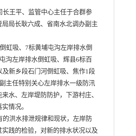
司长王平、监管中心主任于合群参
管局局长耿六成、省南水北调办副主
倒虹吸、
7
标黄埔屯沟左岸排水倒
屯沟左岸排水倒虹吸、辉县
6
标百
以及新乡段石门河倒虹吸、焦作
1
段
副主任特别关心左岸排水一级防汛
能来水、左岸堤防防护，下游村庄、
落实情况。
有的洪水排泄规律和现状，左岸防
过实践的检验，对新的排水状况以及