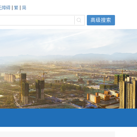
|
|
无障碍
繁
简
高级搜索