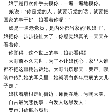
娘于是再次伸手去摸你，一遍一遍地摸你。
娘说：“你是党的人，就要听党的话，就要把
国家的事干好。娘看着你呢！”
娘是一名老党员，是内外都当家的“铁娘子”。
娘把你一步步拉扯大了，你感觉娘真的一天天在
看着你。
你觉得，这个世上的事，娘都看得到。
大哥前不久去世，为了不让娘伤心，家里人谁
都不把这噩耗告诉她。大哥出殡那天，哭声、唢
呐声传到她的耳朵里，她就明白多年患病的大儿
子走了。
娘扶着墙根走到街边，瘫倒在地，号啕大哭。
自古最为悲伤事，白发人送黑发人！
哭声叫你撕心裂肺。