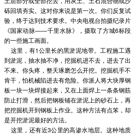
土层部分或全部挖去，用灰土、土石混合物或沙
砾回填夯实。这对你来说是第一次。你们反复试
验，终于达到技术要求。中央电视台拍摄纪录片
《国家动脉——千里水脉》，摄取了方城6标段
的一些施工画面。
这里，有1公里长的黑淤泥地带。工程施工遇
到淤泥，抽水抽不净，挖掘机进不去，进去了出
不来。你头疼，整天琢磨怎么开挖。挖掘机手不
肯干，怕机械陷进去有危险。你派人将大块厚钢
板一块一块焊接起来，又在上面焊上一条条钢筋
防止打滑，然后把钢板铺在淤泥上的砂石上，再
把挖掘机开到钢板上作业。这种方法有点笨，却
是开挖淤泥最好的方法。
这里，还有近3公里的高渗水地层。这种地质