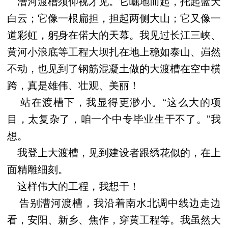
漕河渡槽须仰视才见。它崛地而起，托起蓝天
白云；它像一根扁担，担起两侧大山；它又像一
道彩虹，躬身在偌大的天幕。我见过长江三峡、
黄河小浪底等工程大坝扎在地上稳如泰山、岿然
不动，也见到了钢筋混凝土做的大渡槽在空中横
跨，真是雄伟、壮观、美丽！
站在渡槽下，我显得更渺小。“这么大的项
目，太复杂了，咱一个中专毕业生干不了。”我
想。
我登上大渡槽，见到建设者跟绣花似的，在上
面精雕细刻。
这样伟大的工程，我想干！
告别漕河渡槽，我沿着南水北调中线边走边
看，安阳、新乡、焦作，穿黄工程等。我虽然大