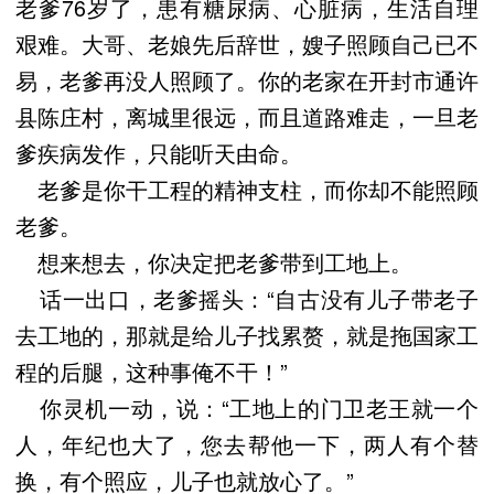
老爹76岁了，患有糖尿病、心脏病，生活自理
艰难。大哥、老娘先后辞世，嫂子照顾自己已不
易，老爹再没人照顾了。你的老家在开封市通许
县陈庄村，离城里很远，而且道路难走，一旦老
爹疾病发作，只能听天由命。
老爹是你干工程的精神支柱，而你却不能照顾
老爹。
想来想去，你决定把老爹带到工地上。
话一出口，老爹摇头：“自古没有儿子带老子
去工地的，那就是给儿子找累赘，就是拖国家工
程的后腿，这种事俺不干！”
你灵机一动，说：“工地上的门卫老王就一个
人，年纪也大了，您去帮他一下，两人有个替
换，有个照应，儿子也就放心了。”