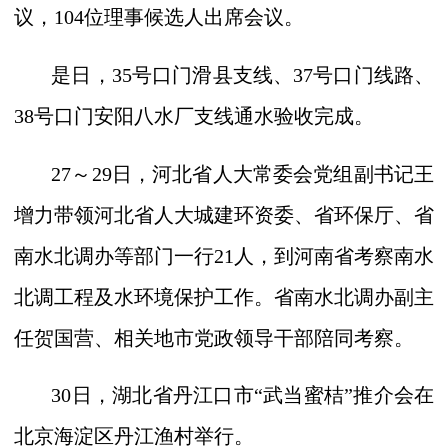
议，
104
位理事候选人出席会议。
是日，
35
号口门滑县支线、
37
号口门线路、
38
号口门安阳八水厂支线通水验收完成。
27
～
29
日，河北省人大常委会党组副书记王
增力带领河北省人大城建环资委、省环保厅、省
南水北调办等部门一行
21
人，到河南省考察南水
北调工程及水环境保护工作。省南水北调办副主
任贺国营、相关地市党政领导干部陪同考察。
30
日，湖北省丹江口市“武当蜜桔”推介会在
北京海淀区丹江渔村举行。