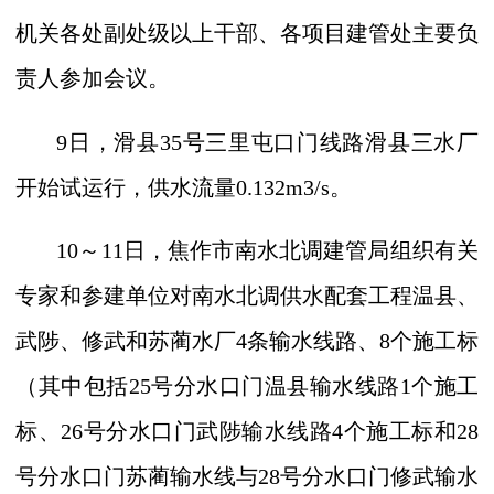
机关各处副处级以上干部、各项目建管处主要负
责人参加会议。
9
日，滑县
35
号三里屯口门线路滑县三水厂
开始试运行，供水流量
0.132m3/s
。
10
～
11
日，焦作市南水北调建管局组织有关
专家和参建单位对南水北调供水配套工程温县、
武陟、修武和苏蔺水厂
4
条输水线路、
8
个施工标
（其中包括
25
号分水口门温县输水线路
1
个施工
标、
26
号分水口门武陟输水线路
4
个施工标和
28
号分水口门苏蔺输水线与
28
号分水口门修武输水