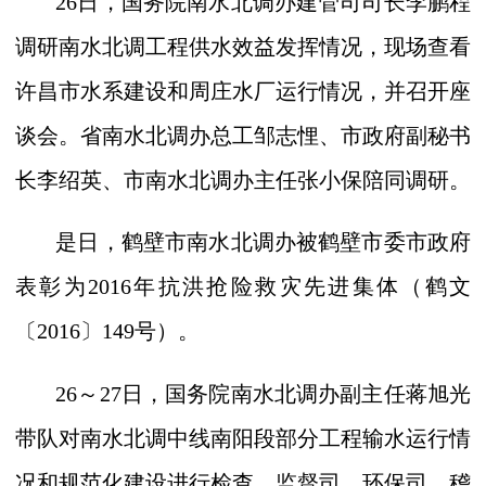
26
日，国务院南水北调办建管司司长李鹏程
调研南水北调工程供水效益发挥情况，现场查看
许昌市水系建设和周庄水厂运行情况，并召开座
谈会。省南水北调办总工邹志悝、市政府副秘书
长李绍英、市南水北调办主任张小保陪同调研。
是日，鹤壁市南水北调办被鹤壁市委市政府
表彰为
2016
年抗洪抢险救灾先进集体（鹤文
〔
2016
〕
149
号）。
26
～
27
日，国务院南水北调办副主任蒋旭光
带队对南水北调中线南阳段部分工程输水运行情
况和规范化建设进行检查。监督司、环保司、稽