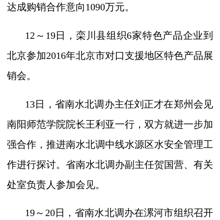
达成购销合作意向
1090
万元。
12
～
19
日，栾川县组织
6
家特色产品企业到
北京参加
2016
年北京市对口支援地区特色产品展
销会。
13
日，省南水北调办主任刘正才在郑州会见
南阳师范学院院长王利亚一行，双方就进一步加
强合作，推进南水北调中线水源区水安全管理工
作进行探讨。省南水北调办副主任贺国营、有关
处室负责人参加会见。
19
～
20
日，省南水北调办在漯河市组织召开