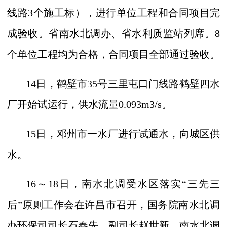
线路
3
个施工标），进行单位工程和合同项目完
成验收。省南水北调办、省水利质监站列席。
8
个单位工程均为合格，合同项目全部通过验收。
14
日，鹤壁市
35
号三里屯口门线路鹤壁四水
厂开始试运行，供水流量
0.093m3/s
。
15
日，邓州市一水厂进行试通水，向城区供
水。
16
～
18
日，南水北调受水区落实“三先三
后”原则工作会在许昌市召开，国务院南水北调
办环保司司长石春先、副司长赵世新，南水北调