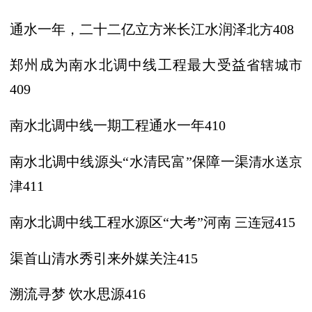
通水一年，二十二亿立方米长江水润泽
北方
408
郑州成为南水北调中线工程最大受益
省辖城市
409
南水北调中线一期工程通水一年
410
南水北调中线源头
“水清民富”保障一渠
清水送京
津
411
南水北调中线工程水源区
“大考”河南
三连冠
415
渠首山清水秀引来外媒关注
415
溯流寻梦
饮水思源
416