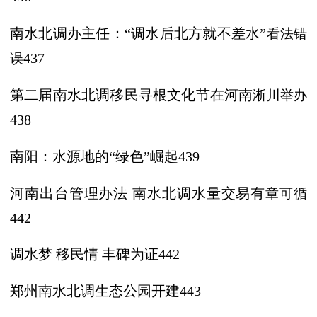
南水北调办主任：
“调水后北方就不差水”
看法错
误
437
第二届南水北调移民寻根文化节在河南
淅川举办
438
南阳：水源地的
“绿色”崛起439
河南出台管理办法
南水北调水量交易有
章可循
442
调水梦
移民情
丰碑为证
442
郑州南水北调生态公园开建
443