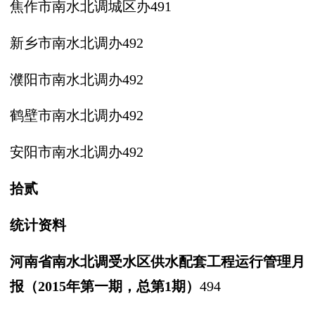
焦作市南水北调城区办
491
新乡市南水北调办
492
濮阳市南水北调办
492
鹤壁市南水北调办
492
安阳市南水北调办
492
拾贰
统
计
资
料
河南省南水北调受水区供水配套工
程运行管理月
报（
2015年第一期，
总第
1期）
494