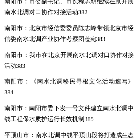
南阳市：市委副书记、市长程志明继续
在京开展
南水北调对口协作对接活动
382
南阳市：北京市经信委委员陈志峰带领
北京市经
信委南水北调产业协作考察团
莅宛
383
南阳市：我市在北京开展南水北调对口
协作对接
活动
383
南阳市：《南水北调移民寻根文化活动速
写》
384
南阳市：南阳市委下发一号文件建立南水
北调中
线工程保水质护运行长效机制
385
平顶山市：南水北调中线平顶山段将打
造成生态