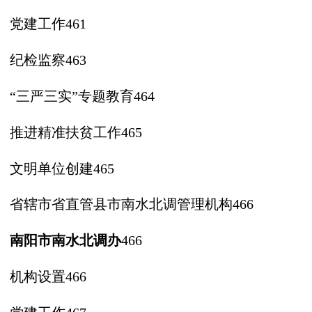
党建工作
461
纪检监察
463
“三严三实”专题教育464
推进精准扶贫工作
465
文明单位创建
465
省辖市省直管县市南水北调管理机构
466
南阳市南水北调办
466
机构设置
466