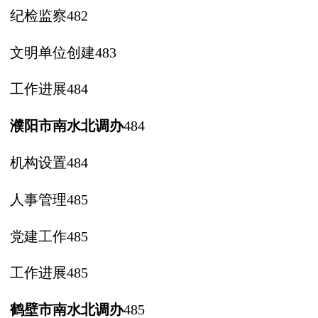
纪检监察
482
文明单位创建
483
工作进展
484
濮阳市南水北调办
484
机构设置
484
人事管理
485
党建工作
485
工作进展
485
鹤壁市南水北调办
485