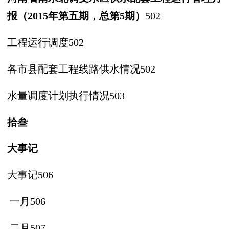
报（
2015年第五期，
总第
5期）
502
工程运行调度
502
各市县配套工程线路供水情况
502
水量调度计划执行情况
503
拾叁
大
事
记
大事记
5
06
一月
506
二月
507