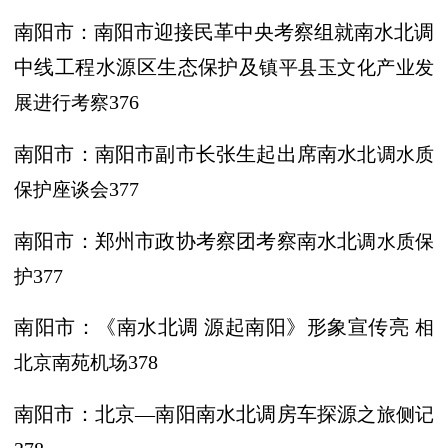
南阳市：南阳市迎接民革中央考察组就
南水北调
中线工程水源区生态保护及
镇平县玉文化产业发
展进行考察
376
南阳市：南阳市副市长张生起出席南水
北调水质
保护座谈会
377
南阳市：郑州市政协考察团考察南水北
调水质保
护
377
南阳市：《南水北调
源起南阳》形象宣传亮
相
北京南苑机场
378
南阳市：北京
—南阳南水北调房车探源
之旅侧记