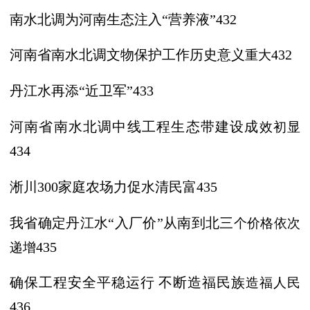
南水北调为河南生态注入
“营养液”432
河南省南水北调文物保护工作历史意义
重大
432
丹江水再添
“近卫军”433
河南省南水北调中线工程生态带建设成
效初显
434
淅川
300家庭农场力促水清民富435
我省确定丹江水
“入厂价”从南到北三
个价格依次
递增
435
确保工程安全平稳运行
不断造福民族
造福人民
436