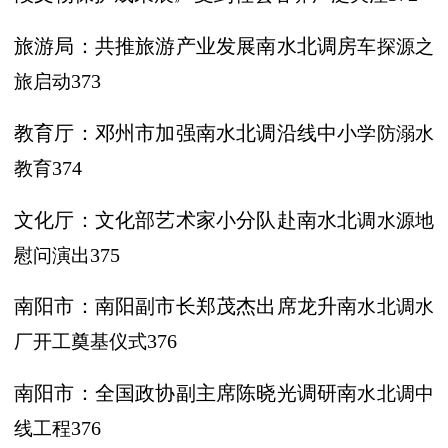
旅游局：共推旅游产业发展南水北调房
车探源之
旅启动
373
教育厅：邓州市加强南水北调沿线中小
学防溺水
教育
374
文化厅：文化部艺术家小分队赴南水北
调水源地
慰问演出
375
南阳市：南阳副市长郑茂杰出席龙升南
水北调水
厂开工奠基仪式
376
南阳市：全国政协副主席陈晓光调研南
水北调中
线工程
376