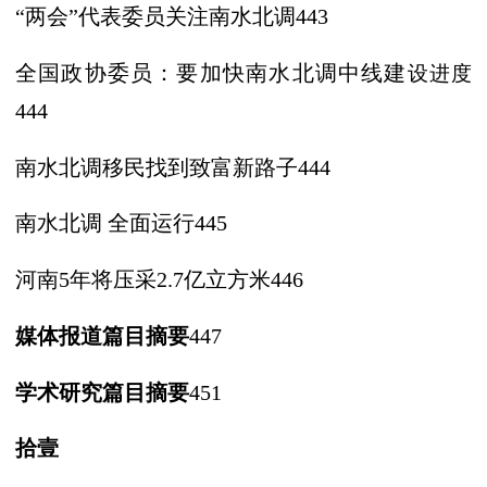
“两会”代表委员关注南水北调443
全国政协委员：要加快南水北调中线建
设进度
444
南水北调移民找到致富新路子
444
南水北调
全面运行
445
河南
5年将压采2.7亿立方米446
媒体报道篇目摘要
447
学术研究篇目摘要
451
拾壹