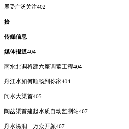
展受广泛关注
402
拾
传
媒
信
息
媒体报道
404
南水北调将建六座调蓄工程
404
丹江水如何顺畅到你家
404
问水大渠首
405
陶岔渠首建起水质自动监测站
407
丹水滋润 万众开颜
407