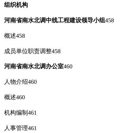
组
织
机
构
河南省南水北调中线工程建设领导
小组
458
概述
458
成员单位职责调整
458
河南省南水北调办公室
460
人物介绍
460
概述
460
机构编制
461
人事管理
461