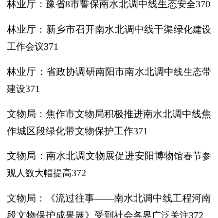
林业厅：豫省
8市誓保南水北调中线生态
安全
370
林业厅：新乡市召开南水北调中线干渠绿
化建设
工作会议
371
林业厅：省政协调研南阳市南水北调中
线生态带
建设
371
文物局：焦作市文物局积极推进南水北调
中线焦
作城区段绿化带文物保护工作
371
文物局：南水北调文物展促进安阳博物
馆春节参
观人数大幅提高
372
文物局：《流过往事
——南水北调中线工
程河南
段文物保护成果展》受到社会
各界广泛关注
372