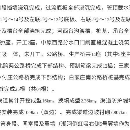
口段挡墙浇筑完成，过流底板全部浇筑完成，管顶截水
联
号～
号及左联
号～
号底板、右联
号～
号及左
2
14
2
12
2
12
台及槽台全部浇筑完成；河西台沟渡槽，桩基、承台全
物
座，开工
座，中原西路分水口门闸室段混凝土浇筑
3
2
虹吸一体，未开工。公路桥、生产桥共
座（其中
座
14
5
北跨渠公路桥完成下部结构、预制箱梁完成
榀；王家
12
小付庄公路桥完成下部结构；白家庄南公路桥桩基完
桩完成
根（共
根）。
25
64
渠道累计开挖成型
，换填成型
。渠道防护堤
16km
2.36km
坡安装完成
（双边）。完成渠道边坡衬砌
10.9km
7.807km
部管身段、闸室段及翼墙（潮河倒虹吸右侧
号翼墙作为
5