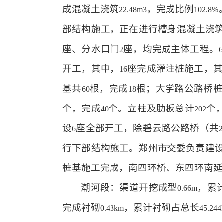
成混凝土浇筑
，完成比例
22.48m3
102.8%
部结构施工，正在进行槽身混凝土浇
座、分水口门
座，均完成主体工程。
2
开工，其中，
座完成灌注桩施工，
16
基共
根，完成
根；大学路公路桥
60
18
个，完成
个。立柱及肋板总计
个
40
202
设
座全部开工，除碧云路公路桥（共
6
行下部结构施工。郑州市交委负责建
桩基施工完成，南四环桥、东四环南
潮河段：渠道开挖成型
，累
0.66m
完成衬砌
，累计衬砌占总长
0.43km
45.24