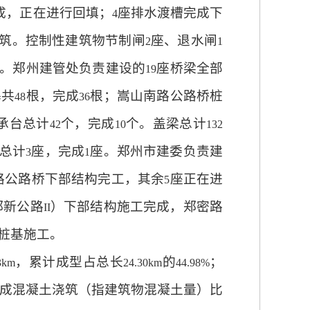
成，正在进行回填；
座排水渡槽完成下
4
筑。控制性建筑物节制闸
座、退水闸
2
1
。郑州建管处负责建设的
座桥梁全部
19
基共
根，完成
根；嵩山南路公路桥桩
48
36
承台总计
个，完成
个。盖梁总计
42
10
132
总计
座，完成
座。郑州市建委负责建
3
1
路公路桥下部结构完工，其余
座正在进
5
郑新公路
）下部结构施工完成，郑密路
II
桩基施工。
，累计成型占总长
的
；
3km
24.30km
44.98%
成混凝土浇筑（指建筑物混凝土量）比