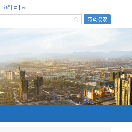
|
|
无障碍
繁
简
高级搜索