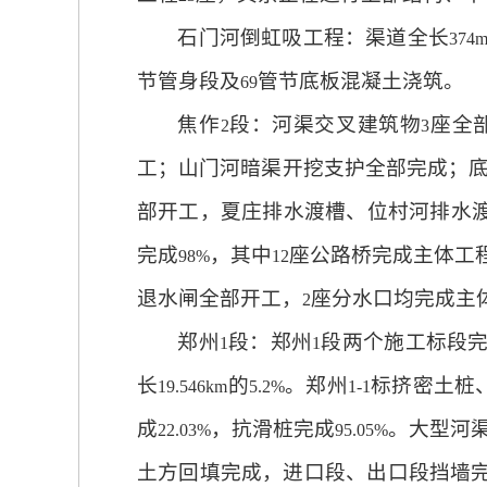
石门河倒虹吸工程：渠道全长
374
节管身段及
管节底板混凝土浇筑。
69
焦作
段：河渠交叉建筑物
座全
2
3
工；山门河暗渠开挖支护全部完成；
部开工，夏庄排水渡槽、位村河排水
完成
，其中
座公路桥完成主体工
98%
12
退水闸全部开工，
座分水口均完成主
2
郑州
段：郑州
段两个施工标段
1
1
长
的
。郑州
标挤密土桩
19.546km
5.2%
1-1
成
，抗滑桩完成
。大型河
22.03%
95.05%
土方回填完成，进口段、出口段挡墙