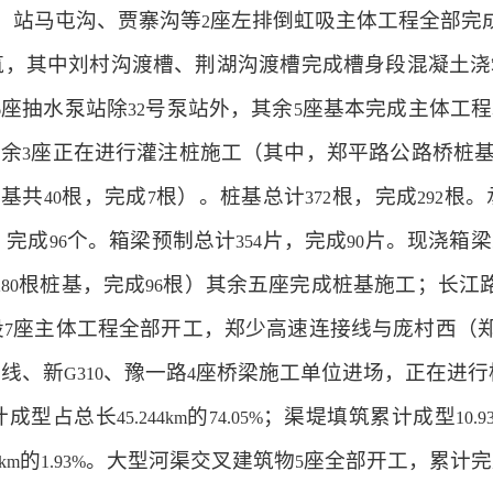
。站马屯沟、贾寨沟等
座左排倒虹吸主体工程全部完
2
筑，其中刘村沟渡槽、荆湖沟渡槽完成槽身段混凝土浇
座抽水泵站除
号泵站外，其余
座基本完成主体工程
6
32
5
其余
座正在进行灌注桩施工（其中，郑平路公路桥桩
3
桩基共
根，完成
根）。桩基总计
根，完成
根。
40
7
372
292
，完成
个。箱梁预制总计
片，完成
片。现浇箱梁
96
354
90
根桩基，完成
根）其余五座完成桩基施工；长江
280
96
设
座主体工程全部开工，郑少高速连接线与庞村西（
7
延线、新
、豫一路
座桥梁施工单位进场，正在进行
G310
4
计成型占总长
的
；渠堤填筑累计成型
45.244km
74.05%
10.9
的
。大型河渠交叉建筑物
座全部开工，累计完
4km
1.93%
5