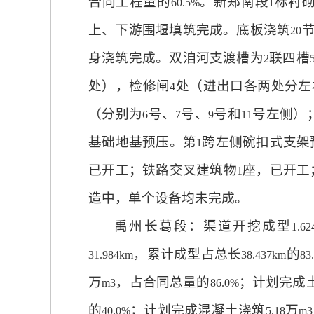
合同工程量的
。新郑南段
标衬
60.5%
1
上、下游围堰填筑完成。底板浇筑
20
身浇筑完成。双洎河支渡槽为
联四槽
2
处），检修闸
处（进出口各两处分左
4
（分别为
号、
号、
号和
号左侧）
6
7
9
11
基础地基预压。第
跨左侧碗扣式支架
1
已开工；铁路交叉建筑物
座，已开工
1
造中，单个设备均未完成。
禹州长葛段：渠道开挖成型
1.6
，累计成型占总长
的
31.984km
38.437km
83
万
，占合同总量的
；计划完成
m3
86.0%
的
；计划完成混凝土浇筑
万
40.0%
5.18
m3