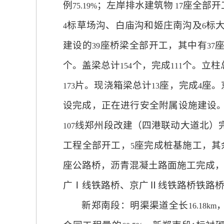
例
；左岸排水建筑物
座全部开
75.19%
17
标草场沟、白庙沟和姬庄南沟及
标
4
6
建设的
座桥梁全部开工，其中有
39
37
个。盖梁总计
个，完成
个。立柱
154
111
片。现浇箱梁总计
座，完成
座。
173
13
4
设完成，正在进行安全附属设施建设
线郑州段改建（四港联动大道北）
107
工程全部开工，
座完成桩基施工，其
5
座公路桥，沥青混凝土路面施工完成
广Ⅰ线铁路桥、京广Ⅱ线铁路桥铁路
新郑南段：明渠渠道全长
16.18km