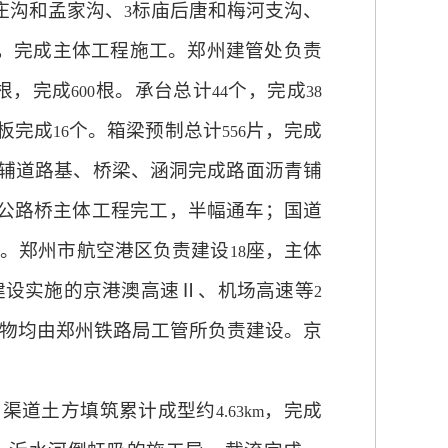
庄沟和孟家沟、
标庙后唐和梅河支沟、
3
，完成主体工程施工。郑州建管处负责
根，完成
根。承台总计
个，完成
600
44
38
板完成
个。箱梁预制总计
片，完成
16
556
辅道路基、桥梁、涵洞完成路面沥青铺
公路桥主体工程完工，半幅通车；国道
。郑州市航空港区负责建设
座，主体
18
建设实施的京港澳高速Ⅱ、机场高速等
2
物均由郑州铁路局工管所负责建设。京
；渠道土方填筑累计成型约
，完成
4.63km