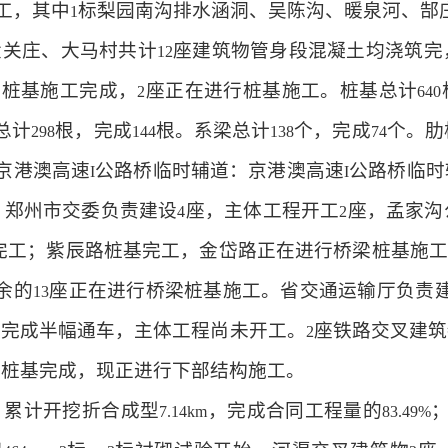
工，其中
标梨园南沟排水涵洞、吴陈沟、暖泉河、郜
1
大关庄、大马村共计
座建筑物管身段混凝土均浇筑完
12
座桩基施工完成，
座正在进行桩基施工。桩基总计
2
640
总计
根，完成
根。系梁总计
个，完成
个。肋
298
144
138
74
京港澳高速
公路桥临时辅道：京港澳高速
公路桥临时
I
I
。郑州市交委负责建设
座，主体工程开工
座，孟家沟
4
2
完工；紫辰路桩基完工，金岱路正在进行桥梁桩基施工
余的
座正在进行桥梁桩基施工。省交通运输厅负责
13
，完成半幅通车，主体工程尚未开工。
座铁路交叉建筑
2
桥桩基完成，现正进行下部结构施工。
，累计开挖折合成型
，完成合同工程量的
7.14km
83.49%