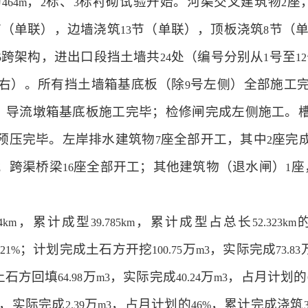
砌
，
标、
标衬砌试验开始。河渠交叉建筑物
座
464m
2
3
2
节（单联），边墙浇筑
节（单联），顶板浇筑
节（
13
8
跨架构，进出口段挡土墙共
处（编号分别从
号至
5
24
1
12
右）。所有挡土墙箱基底板（除
号左侧）全部施工
9
；导流墩箱基底板施工完毕；检修闸完成左侧施工。
预压完毕。左岸排水建筑物
座全部开工，其中
座完
7
2
；跨渠桥梁
座全部开工；其他建筑物（退水闸）
座
16
1
，累计成型
，累计成型占总长
24km
39.785km
52.323km
；计划完成土石方开挖
万
，实际完成
.21%
100.75
m3
73.83
土石方回填
万
，实际完成
万
，占月计划的
64.98
m3
40.24
m3
，实际完成
万
，占月计划的
，累计完成浇筑
2.39
m3
46%