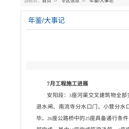
当前页：
首页
专区信息
年鉴/大事记
年鉴/大事记
7
月工程施工进展
安阳段：
座河渠交叉建筑物全部
3
退水闸、南流寺分水口门、小营分水
毕。
座公路桥中的
座具备通行条件
26
25