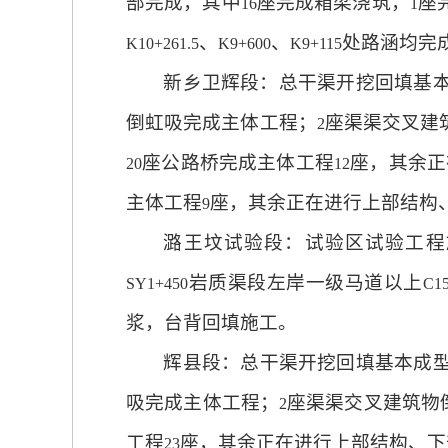
部完成，其中
座完成箱梁浇筑，
座
16
1
、
、
处路涵均完
K10+261.5
K9+600
K9+115
新乡卫辉段：总干渠开挖回填基
倒虹吸完成主体工程；
座渠渠交叉建
2
座公路桥完成主体工程
座，其余正
20
12
主体工程
座，其余正在进行上部结构
9
潞王坟试验段：试验区试验工程
岩质渠段左岸一级马道以上
SY1+450
C1
浆，台背回填施工。
辉县段：总干渠开挖回填基本成
吸完成主体工程；
座渠渠交叉建筑物
2
工程
座，其余正在进行上部结构、下
23