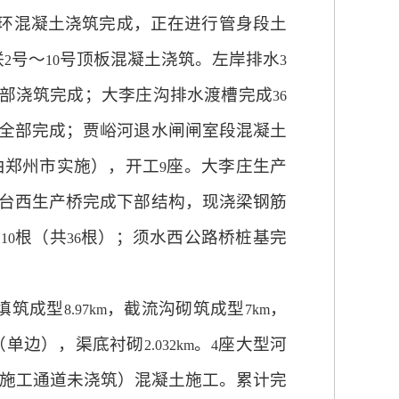
环混凝土浇筑完成，正在进行管身段土
联
号～
号顶板混凝土浇筑。左岸排水
2
10
3
部浇筑完成；大李庄沟排水渡槽完成
36
全部完成；贾峪河退水闸闸室段混凝土
由郑州市实施），开工
座。大李庄生产
9
台西生产桥完成下部结构，现浇梁钢筋
成
根（共
根）；须水西公路桥桩基完
10
36
填筑成型
，截流沟砌筑成型
，
8.97km
7km
（单边），渠底衬砌
。
座大型河
2.032km
4
施工通道未浇筑）混凝土施工。累计完