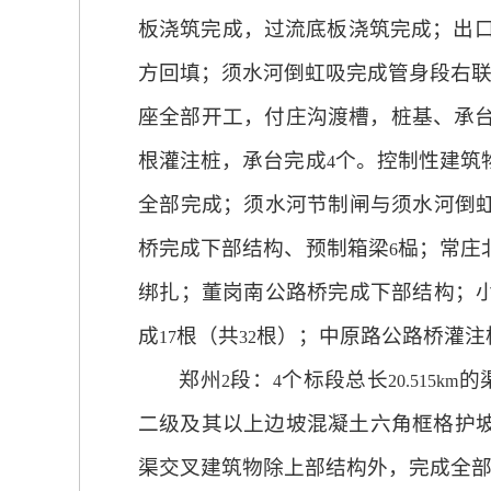
板浇筑完成，过流底板浇筑完成；出
方回填；须水河倒虹吸完成管身段右
座全部开工，付庄沟渡槽，桩基、承
根灌注桩，承台完成
个。控制性建筑
4
全部完成；须水河节制闸与须水河倒
桥完成下部结构、预制箱梁
榀；常庄
6
绑扎；董岗南公路桥完成下部结构；
成
根（共
根）；中原路公路桥灌注
17
32
郑州
段：
个标段总长
的
2
4
20.515km
二级及其以上边坡混凝土六角框格护
渠交叉建筑物除上部结构外，完成全