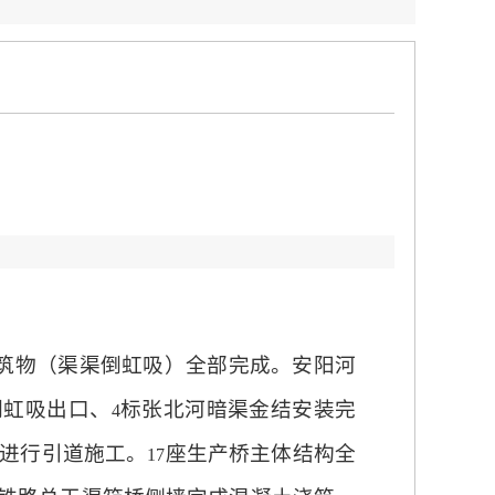
筑物（渠渠倒虹吸）全部完成。安阳河
倒虹吸出口、
标张北河暗渠金结安装完
4
进行引道施工。
座生产桥主体结构全
17