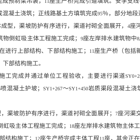
完成预制梁吊装，
座生产桥完成引道填筑。安李支线
11
成混凝土浇筑；正线路基土方填筑完成
％，部分地段
95
本成型，渠坡防护有序进行，渠道衬砌全面展开，
座
4
筑物倒虹吸主体工程施工完成；
座左岸排水建筑物中
9
8
在进行上部结构、下部结构施工；
座生产桥（包括
11
、下部结构施工。
施工完成并通过单位工程验收，主要进行渠道
SY0+2
喷混凝土护坡；
～
岩质渠段混凝土浇
5
SY1+267
SY1+450
型，渠坡防护有序进行，渠道衬砌全面展开；
座河渠
7
倒虹吸主体工程施工完成；
座左岸排水建筑物主体工
18
部结构施工；
座生产桥完成主体工程
座，其余正在
12
11