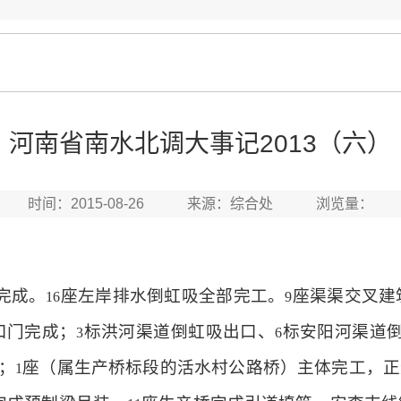
河南省南水北调大事记2013（六）
时间：2015-08-26 来源：综合处 浏览量：
完成。
座左岸排水倒虹吸全部完工。
座渠渠交叉建
16
9
口门完成；
标洪河渠道倒虹吸出口、
标安阳河渠道
3
6
；
座（属生产桥标段的活水村公路桥）主体完工，正
1