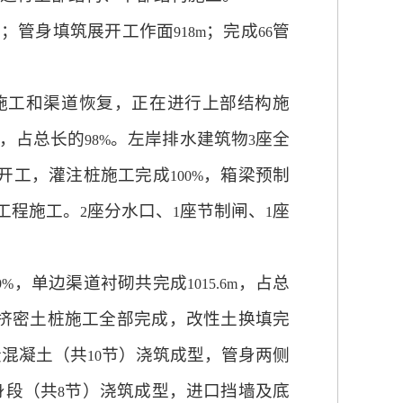
型；管身填筑展开工作面
；完成
管
918m
66
施工和渠道恢复，正在进行上部结构施
，占总长的
。左岸排水建筑物
座全
98%
3
开工，灌注桩施工完成
，箱梁预制
100%
工程施工。
座分水口、
座节制闸、
座
2
1
1
，单边渠道衬砌共完成
，占总
9%
1015.6m
挤密土桩施工全部完成，改性土换填完
段混凝土（共
节）浇筑成型，管身两侧
10
身段（共
节）浇筑成型，进口挡墙及底
8