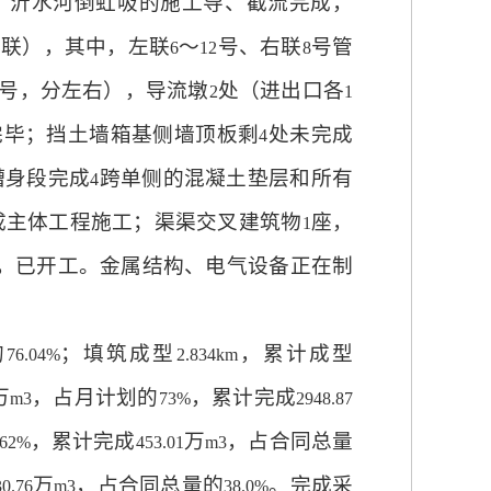
，沂水河倒虹吸的施工导、截流完成，
单联），其中，左联
～
号、右联
号管
6
12
8
号，分左右），导流墩
处（进出口各
2
1
完毕；挡土墙箱基侧墙顶板剩
处未完成
4
槽身段完成
跨单侧的混凝土垫层和所有
4
成主体工程施工；渠渠交叉建筑物
座，
1
，已开工。金属结构、电气设备正在制
的
；填筑成型
，累计成型
76.04%
2.834km
万
，占月计划的
，累计完成
m3
73%
2948.87
，累计完成
万
，占合同总量
62%
453.01
m3
万
，占合同总量的
。完成采
30.76
m3
38.0%