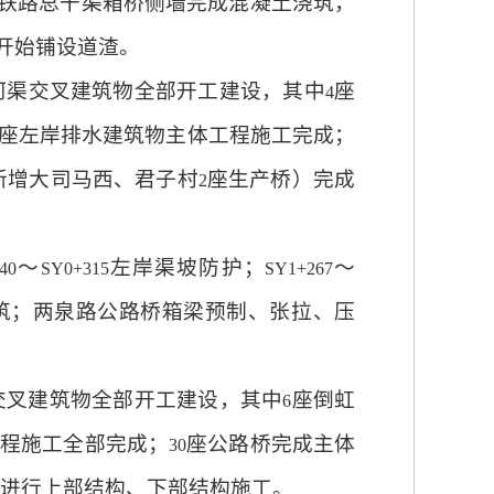
铁路总干渠箱桥侧墙完成混凝土浇筑，
开始铺设道渣。
河渠交叉建筑物全部开工建设，其中
座
4
座左岸排水建筑物主体工程施工完成；
新增大司马西、君子村
座生产桥）完成
2
～
左岸渠坡防护；
～
40
SY0+315
SY1+267
筑；两泉路公路桥箱梁预制、张拉、压
交叉建筑物全部开工建设，其中
座倒虹
6
程施工全部完成；
座公路桥完成主体
30
进行上部结构、下部结构施工。