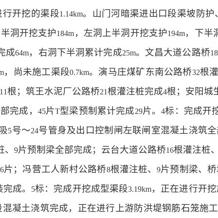
进行开挖的渠段
。山门河暗渠进出口段渠坡防护
1.14km
下半洞开挖支护
，左洞上半洞开挖支护
，下半
184m
194m
完成
，右洞下半洞累计完成
。文昌大道公路桥
64m
25m
18
，尚未施工渠段
。演马庄煤矿东南公路桥
根
km
0.7km
32
根；筑王水泥厂公路桥
根灌注桩完成
根；安阳城
11
21
4
全部完成，
片
型梁预制累计完成
片。
标：完成开
45
T
29
4
吸
号～
号管身及出口控制闸左联闸室混凝土浇筑全
5
24
桩、
片预制梁全部完成；云台大道公路桥
根灌注桩
9
16
成
片；冯营工人新村公路桥
根灌注桩、
片预制梁、桥
6
8
9
装完成。
标：完成开挖成型渠段
，正在进行开挖
5
3.19km
段混凝土浇筑完成，正在进行上游防洪堤钢筋石笼施