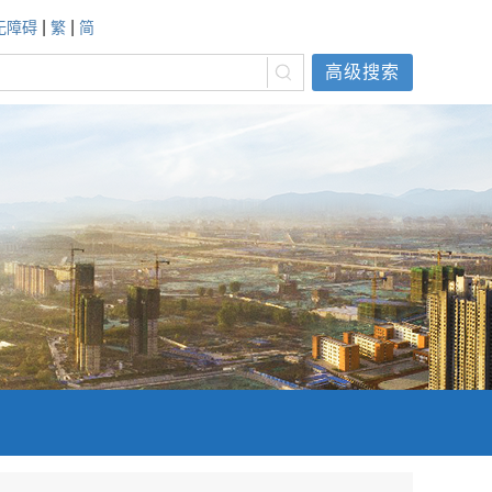
|
|
无障碍
繁
简
高级搜索