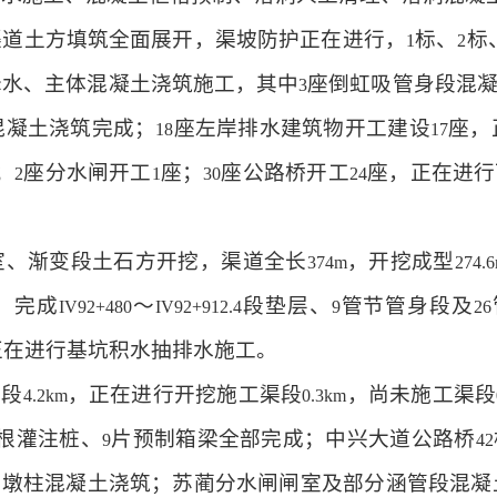
渠道土方填筑全面展开，渠坡防护正在进行，
标、
标
1
2
降水、主体混凝土浇筑施工，其中
座倒虹吸管身段混
3
混凝土浇筑完成；
座左岸排水建筑物开工建设
座，
18
17
；
座分水闸开工
座；
座公路桥开工
座，正在进行
2
1
30
24
室、渐变段土石方开挖，渠道全长
，开挖成型
374m
274.
；完成
～
段垫层、
管节管身段及
IV92+480
IV92+912.4
9
26
正在进行基坑积水抽排水施工。
渠段
，正在进行开挖施工渠段
，尚未施工渠段
4.2km
0.3km
根灌注桩、
片预制箱梁全部完成；中兴大道公路桥
9
42
、墩柱混凝土浇筑；苏蔺分水闸闸室及部分涵管段混凝