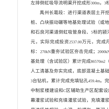
左排倒虹吸导流明渠开挖成形
，
300m
3
禹州长葛段：进行渠道表层土开
桩、凸块振动碾等地基处理试验（或
和石良河渠道倒虹吸管身段、
标的颍
5
元，实际完成投资
万元，完成
2537.00
标：
重夯试验区夯击完成；
270kN
2000k
基处理（含试验区）累计完成
86570m2
人工清基及夯实完成，底部混凝土基
台钻机，累计完成充填钻孔
。
3
459.4m
中制浆楼建设和
区辅助生产区配套设
C
幕灌浆试验和充填灌浆试验，充填灌