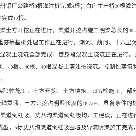
州铝厂公路桥
根灌注桩完成
根；白庄生产桥
根灌
8
4
20
桩完成
根。
12
渠土方开挖正在进行，渠道开挖占施工明渠总长的
90.
重夯等基础处理工作正在进行。潮河、魏河、十八里
混凝土浇筑全部完成，管身段混凝土浇筑正在进行。
根、
根、
根、
根混凝土灌注桩浇筑。控制性建筑
40
40
40
成。
实验性施工、土方开挖、土方填筑、
桩施工，部
CFG
全线贯通。土方开挖占明渠长度的
。具备条件的
18.72%
河渠道倒虹吸、丈八沟渠道倒虹吸均开工建设，正在进
成型，
标丈八沟渠道倒虹吸围堰及导流明渠施工完成
5