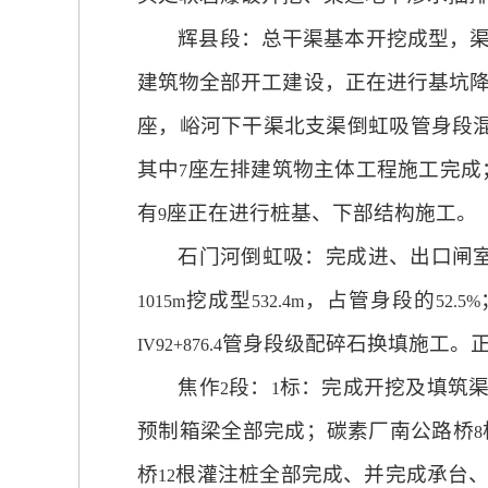
辉县段：总干渠基本开挖成型，
建筑物全部开工建设，正在进行基坑
座，峪河下干渠北支渠倒虹吸管身段
其中
座左排建筑物主体工程施工完成
7
有
座正在进行桩基、下部结构施工。
9
石门河倒虹吸：完成进、出口闸
挖成型
，占管身段的
1015m
532.4m
52.5%
管身段级配碎石换填施工。
IV92+876.4
焦作
段：
标：完成开挖及填筑
2
1
预制箱梁全部完成；碳素厂南公路桥
8
桥
根灌注桩全部完成、并完成承台
12