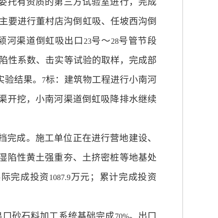
委托有资质的第三方试验室进行，完成
主要进行董村店沟倒虹吸、任坡西沟倒
颍河渠道倒虹吸出口
号～
号管节段
23
28
陷性系数、击实等试验的取样，完成部
实验结果。
标：建筑物工程进行小南河
7
渠开挖，小南河渠道倒虹吸降排水继续
挡完成。施工单位正在进行营地建设、
湿陷性黄土强重夯、土挤密桩等地基处
实际完成投资
万元；累计完成投资
1087.9
出口砂石料加工系统基础完成
。出口
70%