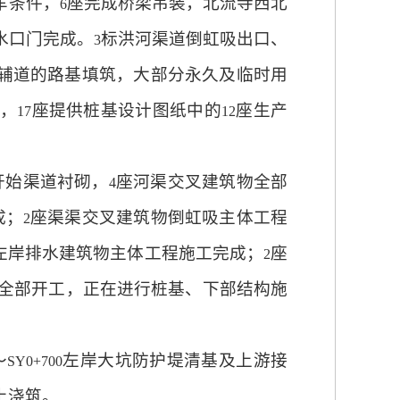
车条件，
座完成桥梁吊装，北流寺西北
6
水口门完成。
标洪河渠道倒虹吸出口、
3
辅道的路基填筑，大部分永久及临时用
，
座提供桩基设计图纸中的
座生产
17
12
开始渠道衬砌，
座河渠交叉建筑物全部
4
成；
座渠渠交叉建筑物倒虹吸主体工程
2
左岸排水建筑物主体工程施工完成；
座
2
全部开工，正在进行桩基、下部结构施
～
左岸大坑防护堤清基及上游接
SY0+700
土浇筑。