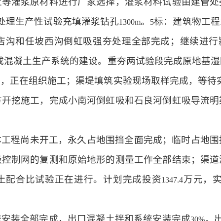
土等灌浆原材料进行厂家选择，灌浆材料试验由建管处
处理生产性试验充填灌浆钻孔
。
标：建筑物工程
1300m
5
店沟和任坡西沟倒虹吸强夯处理全部完成；继续进行
成混凝土生产系统的建设。重夯两试验段完成原地基湿
件，正在组织施工；渠堤填筑实验现场取样完成，等待
方开挖施工，完成小南河倒虹吸和石良河倒虹吸导流明
体工程尚未开工，永久占地围挡全面完成；临时占地围
级控制网的复测和原始地形的测量工作全部结束；渠道
土配合比试验正在进行。计划完成投资
万元，
1347.4
统安装全部完成，出口混凝土拌和系统安装完成
，
30%