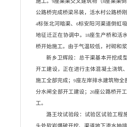
施工。
座渠渠交叉建筑物（
座渠渠倒
9
8
公路桥完成桥梁吊装，活水村公路桥
标张北河暗渠、
标安阳河渠道倒虹
4
6
地征迁正在协调中。
座生产桥和活
18
桥开始施工。由于气温较低，衬砌和
新乡卫辉段：总干渠基本开挖成
开工建设，正在进行主体混凝土浇筑
施工全部完成；
座左岸排水建筑物全
9
分水闸全部开工建设；
座公路桥开
20
工。
潞王坟试验段：试验区试验工程
头处软岩爆破开挖、渠道地下渗水抽