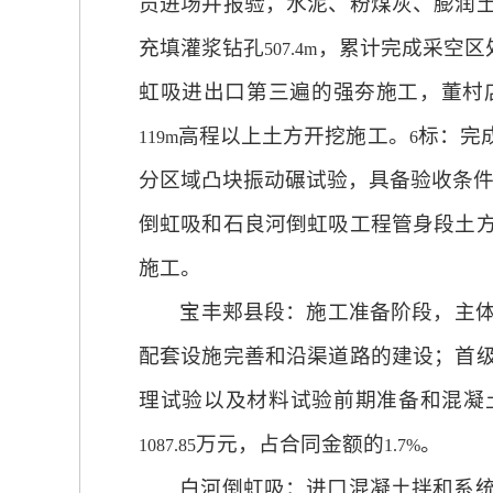
员进场并报验，水泥、粉煤灰、膨润
充填灌浆钻孔
，累计完成采空区
507.4m
虹吸进出口第三遍的强夯施工，董村
高程以上土方开挖施工。
标：完
119m
6
分区域凸块振动碾试验，具备验收条
倒虹吸和石良河倒虹吸工程管身段土
施工。
宝丰郏县段：施工准备阶段，主
配套设施完善和沿渠道路的建设；首
理试验以及材料试验前期准备和混凝
万元，占合同金额的
。
1087.85
1.7%
白河倒虹吸：进口混凝土拌和系