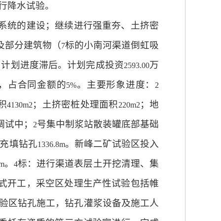
行降水试验。
系统的建设；继续进行强重夯、土挤密
及部分建筑物（
标的小南河渠道倒虹吸
7
月计划进度滞后。计划完成投资
万
2593.00
，占合同金额的
。主要形象进度：
5%
2
积
；土挤密桩处理面积
；地
4130m2
220m2
调试中；
号集中制浆站散装罐底部基础
2
充填钻孔
。新峰二矿试验区投入
1336.8m
。
标：进行渠道表层土开挖清理、集
2m
4
式开工，采空区处理生产性试验包括帷
验区钻孔施工，钻孔灌浆设备及施工人