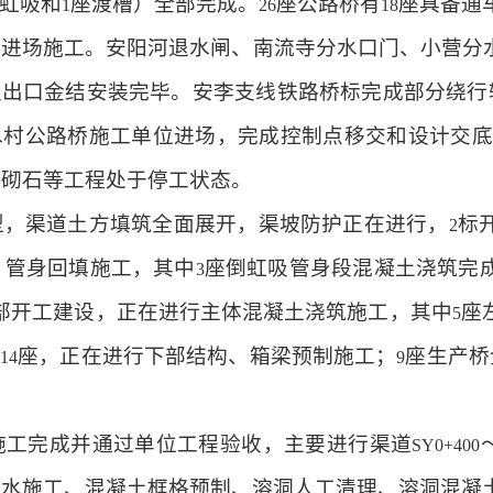
虹吸和
座渡槽）全部完成。
座公路桥有
座具备通
1
26
18
刚进场施工。安阳河退水闸、南流寺分水口门、小营分
吸出口金结安装完毕。安李支线铁路桥标完成部分绕行
水村公路桥施工单位进场，完成控制点移交和设计交底
浆砌石等工程处于停工状态。
型，渠道土方填筑全面展开，渠坡防护正在进行，
标
2
、管身回填施工，其中
座倒虹吸管身段混凝土浇筑完
3
部开工建设，正在进行主体混凝土浇筑施工，其中
座
5
工
座，正在进行下部结构、箱梁预制施工；
座生产桥
14
9
施工完成并通过单位工程验收，主要进行渠道
SY0+400
排水施工、混凝土框格预制、溶洞人工清理、溶洞混凝