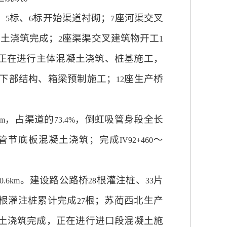
、
标、
标开始渠道衬砌；
座河渠交叉
5
6
7
凝土浇筑完成；
座渠渠交叉建筑物开工
2
1
正在进行主体混凝土浇筑、桩基施工，
下部结构、箱梁预制施工；
座生产桥
12
，占渠道的
，倒虹吸管身段全长
6m
73.4%
管节底板混凝土浇筑；完成
～
IV92+460
。建设路公路桥
根灌注桩、
片
0.6km
28
33
根灌注桩累计完成
根；苏蔺西北生产
27
土浇筑完成，正在进行进口段混凝土施