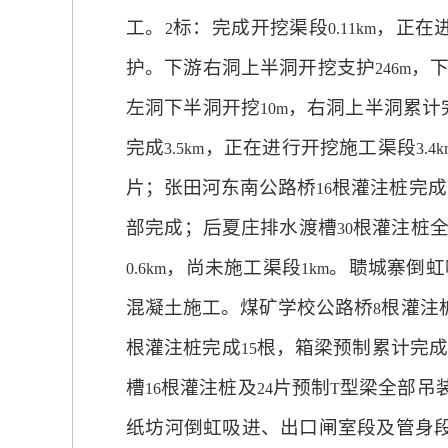
工。
标：完成开挖渠段
，正在
2
0.11km
护。下游右洞上半洞开挖支护
，
246m
左洞下半洞开挖
，右洞上半洞累计
10m
完成
，正在进行开挖施工渠段
3.5km
3.4
片；张田河东南公路桥
根灌注桩完成
16
部完成；后夏庄排水渡槽
根灌注桩
30
，尚未施工渠段
。聩城寨倒虹
0.6km
1km
混凝土施工。煤矿学校公路桥
根灌注
8
根灌注桩完成
根，箱梁预制累计完
15
槽
根灌注桩及
片预制
型梁全部吊
16
24
T
纸坊河倒虹吸进、出口闸室段及管身