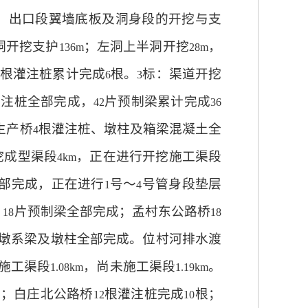
、出口段翼墙底板及洞身段的开挖与支
洞开挖支护
；左洞上半洞开挖
，
136m
28m
根灌注桩累计完成
根。
标：渠道开挖
6
3
灌注桩全部完成，
片预制梁累计完成
42
36
生产桥
根灌注桩、墩柱及箱梁混凝土全
4
挖成型渠段
，正在进行开挖施工渠段
4km
部完成，正在进行
号～
号管身段垫层
1
4
、
片预制梁全部完成；孟村东公路桥
18
18
墩系梁及墩柱全部完成。位村河排水渡
施工渠段
，尚未施工渠段
。
1.08km
1.19km
工；白庄北公路桥
根灌注桩完成
根；
12
10