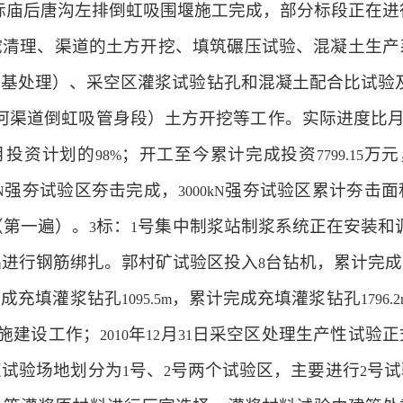
标庙后唐沟左排倒虹吸围堰施工完成，部分标段正在进
挖清理、渠道的土方开挖、填筑碾压试验、混凝土生产
地基处理）、采空区灌浆试验钻孔和混凝土配合比试验
河渠道倒虹吸管身段）土方开挖等工作。实际进度比
月投资计划的
；开工至今累计完成投资
万元
98%
7799.15
强夯试验区夯击完成，
强夯试验区累计夯击面
N
3000kN
（第一遍）。
标：
号集中制浆站制浆系统正在安装和
3
1
础进行钢筋绑扎。郭村矿试验区投入
台钻机，累计完成
8
完成充填灌浆钻孔
，累计完成充填灌浆钻孔
1095.5m
1796.
施建设工作；
年
月
日采空区处理生产性试验正
2010
12
31
浆试验场地划分为
号、
号两个试验区，主要进行
号试
1
2
2