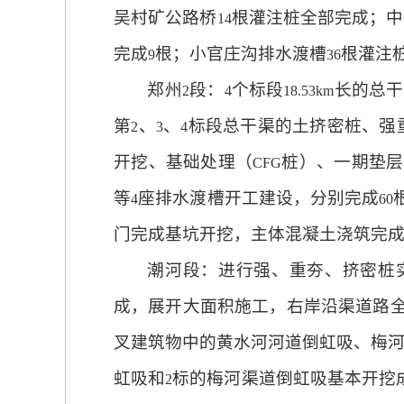
吴村矿公路桥
根灌注桩全部完成；中
14
完成
根；小官庄沟排水渡槽
根灌注
9
36
郑州
段：
个标段
长的总干
2
4
18.53km
第
、
、
标段总干渠的土挤密桩、强
2
3
4
开挖、基础处理（
桩）、一期垫层
CFG
等
座排水渡槽开工建设，分别完成
4
60
门完成基坑开挖，主体混凝土浇筑完
潮河段：进行强、重夯、挤密桩
成，展开大面积施工，右岸沿渠道路
叉建筑物中的黄水河河道倒虹吸、梅
虹吸和
标的梅河渠道倒虹吸基本开挖
2