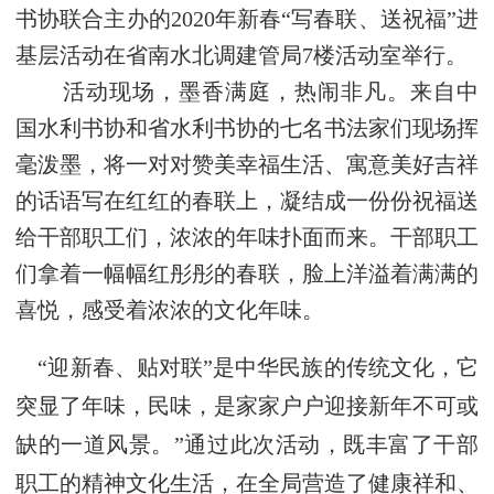
书协联合主办的
2020
年新春“写春联、送祝福”进
基层活动在省南水北调建管局
7
楼活动室举行。
活动现场，墨香满庭，热闹非凡。来自中
国水利书协和省水利书协的七名书法家们现场挥
毫泼墨，将一对对赞美幸福生活、寓意美好吉祥
的话语写在红红的春联上，凝结成一份份祝福送
给干部职工们，浓浓的年味扑面而来。干部职工
们拿着一幅幅红彤彤的春联，脸上洋溢着满满的
喜悦，感受着浓浓的文化年味。
“迎新春、贴对联”是中华民族的传统文化，它
突显了年味，民味，是家家户户迎接新年不可或
缺的一道风景。”通过此次活动，既丰富了干部
职工的精神文化生活，在全局营造了健康祥和、