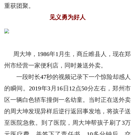
重获团聚。
见义勇为好人
周大坤，
1986
年
1
月生，商丘睢县人，现在郑
州市经营一家便利店，同时兼送外卖。
一段时长
47
秒的视频记录下一个惊险却感人
的瞬间。
2019
年
3
月
16
日
12
点
50
分左右，郑州市
区一辆白色轿车撞倒一名幼童。当时正在送外卖
的周大坤发现异样后逆行返回事发地，将孩子送
至医院急救。到了医院，周大坤帮孩子刷了
3
万
元医疗费，并签下了责任书。
10
多分钟后，交