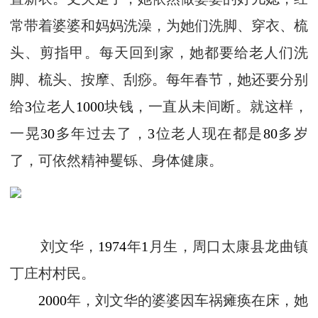
常带着婆婆和妈妈洗澡，为她们洗脚、穿衣、梳
头、剪指甲。每天回到家，她都要给老人们洗
脚、梳头、按摩、刮痧。每年春节，她还要分别
给
3
位老人
1000
块钱，一直从未间断。就这样，
一晃
30
多年过去了，
3
位老人现在都是
80
多岁
了，可依然精神矍铄、身体健康。
刘文华，
1974
年
1
月生，周口太康县龙曲镇
丁庄村村民。
2000
年，刘文华的婆婆因车祸瘫痪在床，她