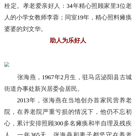
栓定。孝老爱亲好人：
34
年精心照顾家里
3
位老
人的小学女教师李蓉；同室
19
年，精心照料瘫痪
婆婆的刘文华。
助人为乐好人
张海燕，
1967
年
2
月生，驻马店泌阳县古城
街道办事处新兴居委会居民。
2013
年，张海燕在当地创办首家民营养老
院，在养老院严重亏损的情况下，他仍不忘初
心，累计安排照顾
300
多名瘫痪和半自理及残疾
人。一年
365
天，张海燕和妻子都坚守在养老