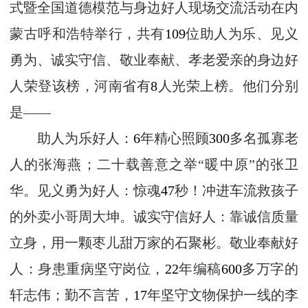
式暨全国道德模范与身边好人现场交流活动在内
蒙古呼和浩特举行，共有
109
位助人为乐、见义
勇为、诚实守信、敬业奉献、孝老爱亲的身边好
人荣登该榜，河南省有
8
人光荣上榜。他们分别
是——
助人为乐好人：
6
年精心照顾
300
多名孤寡老
人的张海燕；二十载善意之举“暖中原”的张卫
华。见义勇为好人：惊魂
47
秒！冲进车流救孩子
的外卖小哥周大坤。诚实守信好人：靠诚信质量
立身，用一颗枣儿甜万家的石聚彬。敬业奉献好
人：身患重病坚守岗位，
22
年编稿
600
多万字的
轩志伟；勤不言苦，
17
年坚守文物保护一线的李