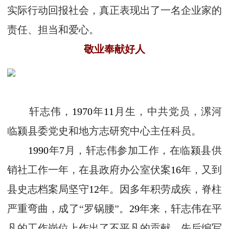
实际行动回报社会，真正表现出了一名企业家的
责任、担当和爱心。
敬业奉献好人
轩志伟，
1970
年
11
月生，中共党员，漯河
临颍县委党史和地方志研究中心主任科员。
1990
年
7
月，轩志伟参加工作，在临颍县供
销社工作一年，在县政府办公室伏案
16
年，又到
县史志档案局坚守
12
年。因多年积劳成疾，脊柱
严重弯曲，成了“罗锅腰”。
29
年来，轩志伟在平
凡的工作岗位上作出了不平凡的贡献，先后编写