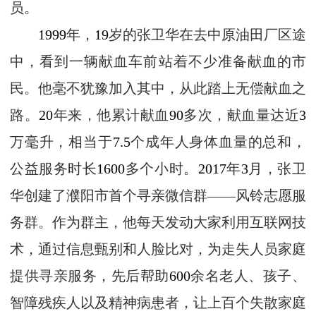
员。
1999
年，
19
岁的张卫华在去中原油田厂区途
中，看到一辆献血车前站着不少准备献血的市
民。他毫不犹豫加入其中，从此踏上无偿献血之
路。
20
年来，他累计献血
90
多次，献血量达近
3
万毫升，相当于
7.5
个成年人身体血量的总和，
公益服务时长
1600
多个小时。
2017
年
3
月，张卫
华创建了濮阳市首个寻亲微信群——风铃志愿服
务群。作为群主，他每天发动大家利用互联网技
术，通过信息甄别和人脸比对，为走失人员家庭
提供寻亲服务，先后帮助
600
余名老人、孩子、
智障残疾人以及精神病患者，让上百个失散家庭