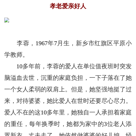
孝老爱亲好人
李蓉，
1967
年
7
月生，新乡市红旗区平原小
学教师。
10
多年前，李蓉的爱人在单位值夜班时突发
脑溢血去世，沉重的家庭负担，一下子落在了她
一个女人柔弱的双肩上。但是，她坚强地挺了过
来，对待婆婆，她比爱人在世时还要尽心尽力。
爱人不在的这
10
多年里，她独自一人承担着家庭
的重任，每年换季时，她都为家中的
3
位老人添
置新衣。丈夫走了，她依然做婆婆的好儿媳，经