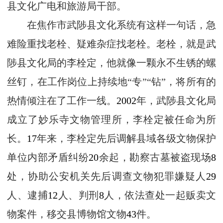
县文化广电和旅游局干部。
在焦作市武陟县文化系统有这样一句话，急
难险重找老栓、疑难杂症找老栓。老栓，就是武
陟县文化局的李栓定，他就像一颗永不生锈的螺
丝钉，在工作岗位上持续地“专”“钻”，将所有的
热情倾注在了工作一线。
2002
年，武陟县文化局
成立了妙乐寺文物管理所，李栓定被任命为所
长。
17
年来，李栓定先后调解县域各级文物保护
单位内部矛盾纠纷
20
余起，勘察古墓被盗现场
8
处，协助公安机关先后调查文物犯罪嫌疑人
29
人、逮捕
12
人、判刑
8
人，依法查处一起贩卖文
物案件，移交县博物馆文物
43
件。