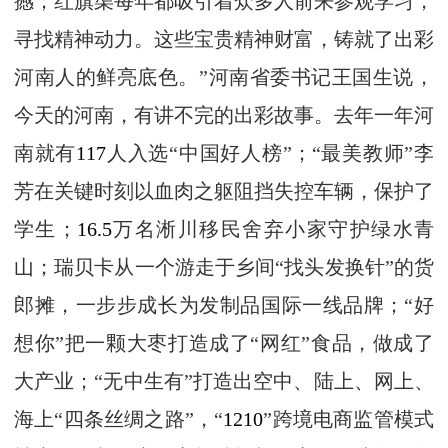
撼；红旗渠每年都吸引着众多人前来参观学习，
寻找精神动力。这些宝贵精神财富，铸就了出彩
河南人的鲜亮底色。”河南省委书记王国生说，
今天的河南，有讲不完的出彩故事。去年一年河
南就有
117
人入选“中国好人榜”；“最美教师”李
芳在关键时刻以血肉之躯阻挡失控车辆，保护了
学生；
16.5
万名淅川移民舍弃小家守护绿水青
山；瑞贝卡从一个游走于乡间“找头发换针”的货
郎摊，一步步成长为发制品国际一线品牌；“好
想你”把一颗大枣打造成了“网红”食品，做成了
大产业；“无中生有”打造出空中、陆上、网上、
海上“四条丝绸之路”，“
1210
”跨境电商监管模式