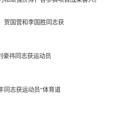
、贺国营和李国胜同志获
。
刘豪祎同志获运动员
丰同志获运动员“体育道