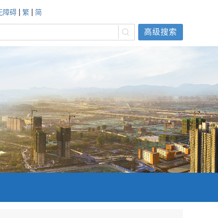
|
|
无障碍
繁
简
高级搜索