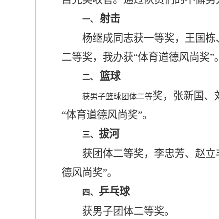
射击
一、
杨继成同志获一等奖，王国栋
二等奖，我办获“体育道德风尚奖”
篮球
二、
奖，张新国、
获男子篮球团体二等
“体育道德风尚奖”。
拔河
三、
获团体二等奖，李忠芳、赵立
德风尚奖”。
乒乓球
四、
获男子团体二等奖。