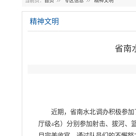
当前页：
首页
专区信息
精神文明
精神文明
省南
近期，省南水北调办积极参加
厅级
名）
分别参加射击、拔河、
4
目完美收官。
通过队员们的不懈努