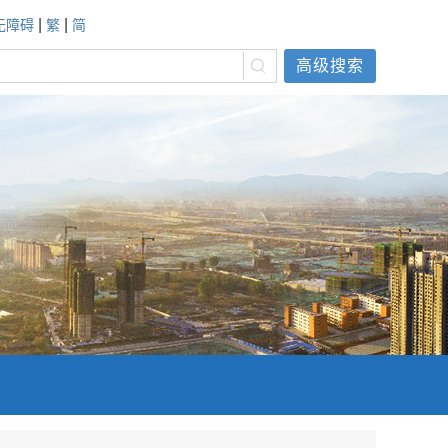
|
|
无障碍
繁
简
高级搜索