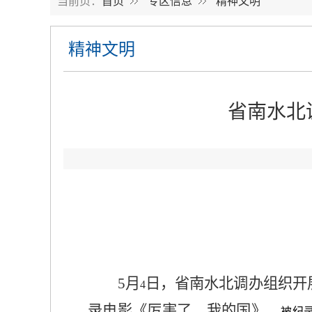
当前页：
首页
专区信息
精神文明
精神文明
省南水北
5
月
日，省南水北调办组织开
4
录电影《厉害了，我的国》，
被纪