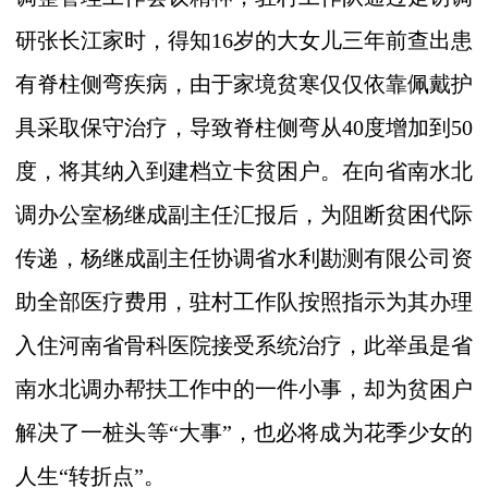
研张长江家时，得知
16
岁的大女儿三年前查出患
有脊柱侧弯疾病，由于家境贫寒仅仅依靠佩戴护
具采取保守治疗，导致脊柱侧弯从
40
度增加到
50
度，将其纳入到建档立卡贫困户。在向省南水北
调办公室杨继成副主任汇报后，为阻断贫困代际
传递，杨继成副主任协调省水利勘测有限公司资
助全部医疗费用，驻村工作队按照指示为其办理
入住河南省骨科医院接受系统治疗，此举虽是省
南水北调办帮扶工作中的一件小事，却为贫困户
解决了一桩头等“大事”，也必将成为花季少女的
人生“转折点”。