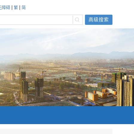
|
|
无障碍
繁
简
高级搜索