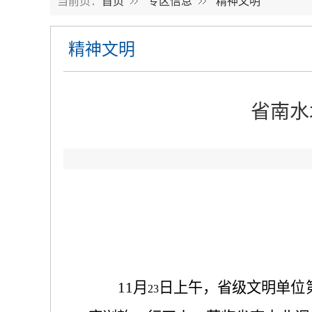
当前页：
首页
专区信息
精神文明
精神文明
省南水
11
月
日上午，省级文明单位
23