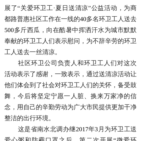
展了“关爱环卫工·夏日送清凉”公益活动，为商
都路普惠社区工作在一线的
40
多名环卫工人送去
500
多斤西瓜，向在酷暑中挥洒汗水为城市默默
奉献的环卫工人们表示慰问，为不辞辛劳的环卫
工人送去一丝清凉。
社区环卫公司负责人和环卫工人们对这次
活动表示了感谢，一致表示，通过送清凉活动让
他们体会到了社会对环卫工人们的关怀，备受鼓
舞，今后将坚定宁愿一人脏、换来万家净的信
念，用自己的辛勤劳动为广大市民提供更加干净
整洁的出行环境。
这是省南水北调办继
2017
年
3
月为环卫工送
爱心粥和防霾口罩之后，第二次开展
“
微爱环