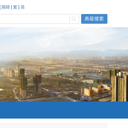
|
|
无障碍
繁
简
高级搜索