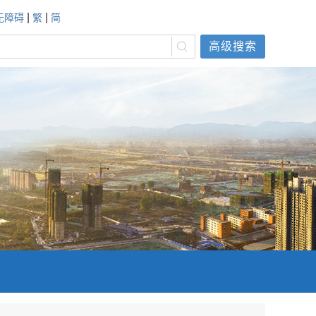
|
|
无障碍
繁
简
高级搜索