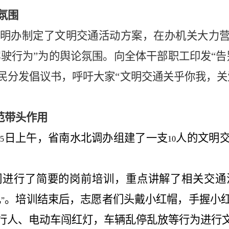
氛围
明办制定了文明交通活动方案，在办机关大力营
驾驶行为”为的舆论氛围。向全体干部职工印发“
民分发倡议书，呼吁大家“文明交通关乎你我，关
范带头作用
日上午，省南水北调办组建了一支
人的文明
15
10
们进行了简要的岗前培训，重点讲解了相关交通
礼
。培训结束后，志愿者们头戴小红帽，手握小
”
行人、电动车闯红灯，车辆乱停乱放等行为进行